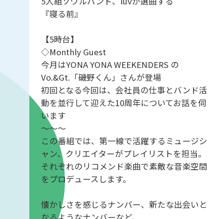
5人組ソウルバンド、luvが選曲する
『寝る前』
【5時台】
◇Monthly Guest
今月はYONA YONA WEEKENDERS の
Vo.&Gt.「磯野くん」さんが登場
初回となる今回は、会社員の仕事とバンド活
動を並行して迎えた10周年についてお話を伺
います
～～～
この番組では、第一線で活躍するミュージシ
ャン、クリエイターがプレイリストを担当。
それぞれのリコメンド楽曲で素敵な音楽空間
をプロデュースします。
懐かしさを感じるナンバー、新たな出会いと
なるようなナンバーなど、