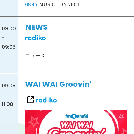
08:45
MUSIC CONNECT
NEWS
09:00
-
09:05
ニュース
WAI WAI Groovin'
09:05
-
11:00