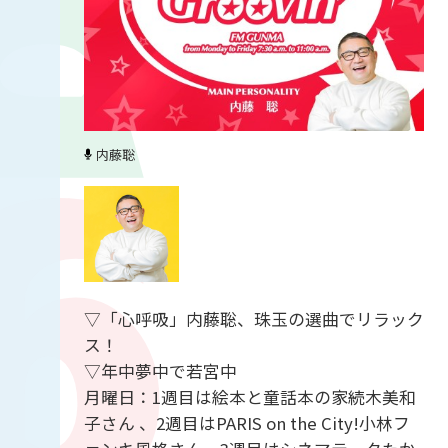
内藤聡
▽「心呼吸」内藤聡、珠玉の選曲でリラック
ス！
▽年中夢中で若宮中
月曜日：1週目は絵本と童話本の家続木美和
子さん 、2週目はPARIS on the City!小林フ