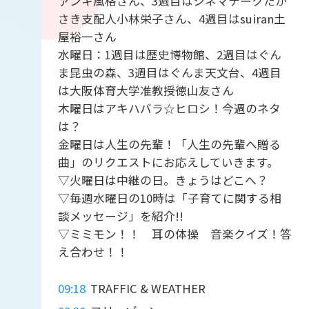
ァンキ風格さん、3週目はシネマテークたか
さき支配人小林栄子さん、4週目はsuiran土
屋裕一さん
水曜日：1週目は歴史博物館、2週目はぐん
ま昆虫の森、3週目はぐんま天文台、4週目
は大阪体育大学准教授徳山友さん
木曜日はアキハバラ☆ヒロシ！今週のネタ
は？
金曜日は人生の先輩！「人生の先輩へ贈る
曲」のリクエストにお応えしていきます。
▽火曜日は中継の日。きょうはどこへ？
▽毎週水曜日の10時は「子育てに関する相
談メッセージ」を紹介!!
▽ミミモン！！ 耳の体操 音楽クイズ！答
え合わせ！！
09:18
TRAFFIC & WEATHER