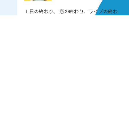
１日の終わり、 恋の終わり、ライブの終わ
り…。究極は人生の旅立ち。 様々なシーン
で訪れるラストシーン。 「最後に聴きたい
曲は？」と訊かれ、あなたがイメージするの
はどんな曲でしょうか。 あなたにとっての
エンディングソングをご紹介する5分番組で
す。
05:00-13:00
13:00-21:00
21:00-05:00