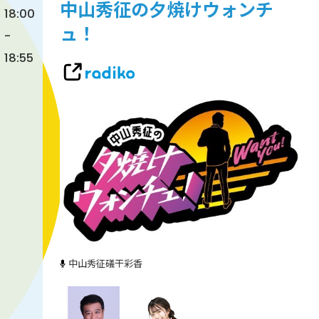
中山秀征の夕焼けウォンチ
18:00
ュ！
-
18:55
中山秀征
礒干彩香