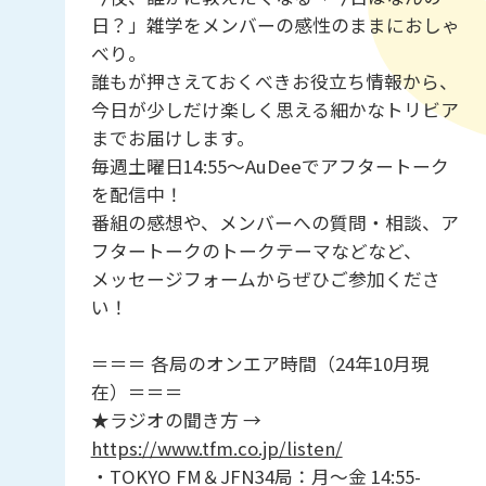
日？」雑学をメンバーの感性のままにおしゃ
べり。
誰もが押さえておくべきお役立ち情報から、
今日が少しだけ楽しく思える細かなトリビア
までお届けします。
毎週土曜日14:55～AuDeeでアフタートーク
を配信中！
番組の感想や、メンバーへの質問・相談、ア
フタートークのトークテーマなどなど、
メッセージフォームからぜひご参加くださ
い！
＝＝＝ 各局のオンエア時間（24年10月現
在）＝＝＝
★ラジオの聞き方 →
https://www.tfm.co.jp/listen/
・TOKYO FM＆JFN34局：月～金 14:55-