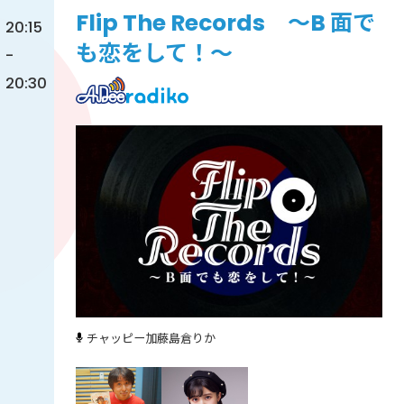
Flip The Records ～B 面で
20:15
も恋をして！～
-
20:30
チャッピー加藤
島倉りか