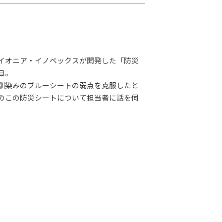
G-Selection
ED!
STAY TUNED!バックナンバー
イオニア・イノベックスが開発した「防災
後援情報
目。
馴染みのブルーシートの弱点を克服したと
のこの防災シートについて担当者に話を伺