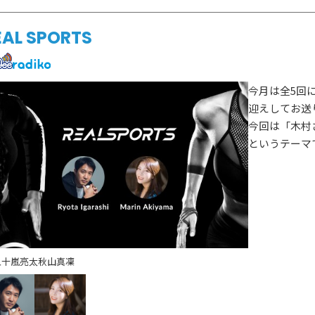
EAL SPORTS
今月は全5回
迎えしてお送
今回は「木村
というテーマ
五十嵐亮太
秋山真凜