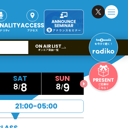
NALITY
ACCESS
ナリティ
アクセス
を今すぐ聴く！
ON AIR LIST
オンエア楽曲一覧
PRESENT
8
9
8
8
ご応募は
こちら！
21:00-05:00
LASS