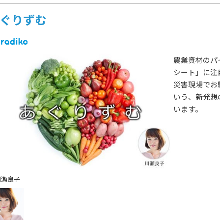
ゲスト情報
SPECIAL
STAY TUN
タイアップ企画
ぐりずむ
農業資材のパ
会社概要
ラジオ広告
シート」に注
採用情報
災害現場でお
いう、新発想
アナウンスセミナー
います。
川瀬良子