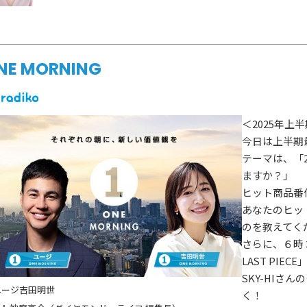
NE MORNING
＜2025年
今日は上半期
テーマは、「
ますか？」
ヒット商品番
あなたのヒッ
のを教えてく
さらに、６時
LAST PIE
SKY-HIさ
ユージ
吉田明世
く！