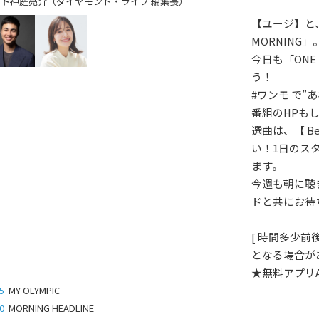
神庭亮介（ダイヤモンド・ライフ 編集長）
【ユージ】と
MORNING」
今日も「ONE
う！
#ワンモ で”
番組のHPも
選曲は、【 Bes
い！1日のス
ます。
今週も朝に聴きた
ドと共にお待
[ 時間多少
となる場合があ
★無料アプリ
5
MY OLYMPIC
0
MORNING HEADLINE