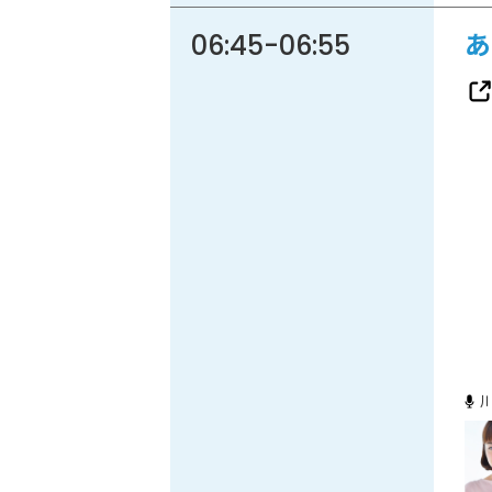
06:45
-
06:55
あ
86.3
Main
MHz
Haruna
82.2MHz
Naganohara
82.0MHz
Numata
77.8MHz
Onishi
87.1MHz
Kusatsu
76.7MHz
Manba
88.0MHz
Tone
79.4MHz