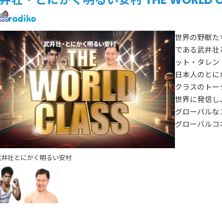
世界の野獣た
である武井壮
ット・タレン
日本人のとに
クラスのトー
世界に発信し
グローバルな
グローバルコ
武井壮
とにかく明るい安村