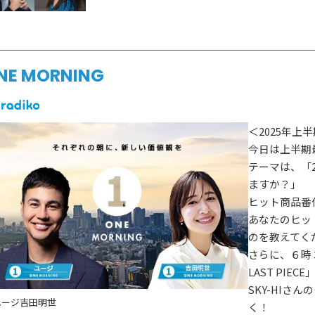
NE MORNING
＜2025年
今日は上半期
テーマは、「
ますか？」
ヒット商品番
あなたのヒッ
のを教えてく
さらに、６時
LAST PIE
SKY-HIさ
ユージ
吉田明世
く！