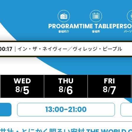
PROGRAM
TIME TABLE
PERSO
番組紹介
番組表
パーソ
イン・ザ・ネイヴィー／ヴィレッジ・ピープル
00:17
5
6
7
8
8
8
13:00-21:00
井壮・とにかく明るい安村 THE WORLD C