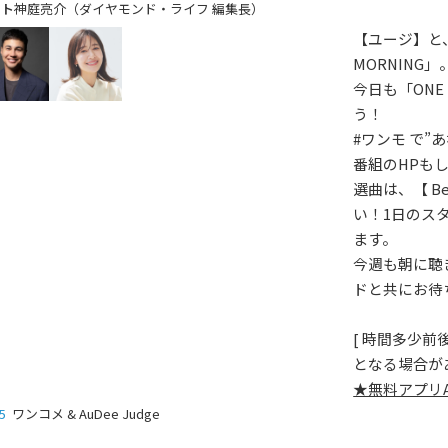
神庭亮介（ダイヤモンド・ライフ 編集長）
【ユージ】と
MORNING」
今日も「ONE
う！
#ワンモ で”
番組のHPも
選曲は、【 Bes
い！1日のス
ます。
今週も朝に聴きた
ドと共にお待
[ 時間多少
となる場合があ
★無料アプリ
HOT NEWS
POWER P
5
ワンコメ & AuDee Judge
最新情報
GUEST
G-Selecti