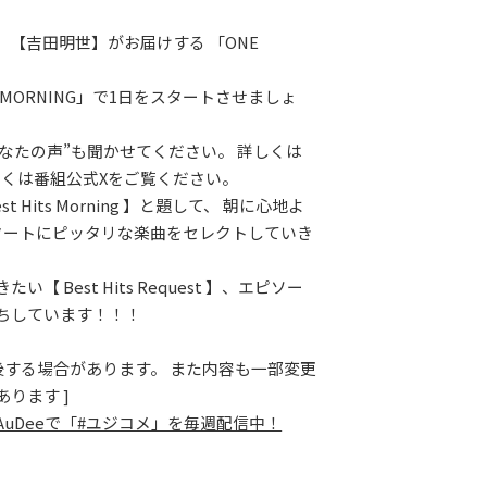
、【吉田明世】がお届けする 「ONE
。
 MORNING」で1日をスタートさせましょ
あなたの声”も聞かせてください。 詳しくは
しくは番組公式Xをご覧ください。
t Hits Morning 】と題して、 朝に心地よ
タートにピッタリな楽曲をセレクトしていき
い【 Best Hits Request 】、エピソー
ちしています！！！
前後する場合があります。 また内容も一部変更
ります ]
AuDeeで「#ユジコメ」を毎週配信中！
LAY
パワープレイ
on