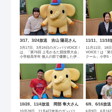
3/17、3/24放送 吉山 陽花さん
11/11、11/
3月17日、3月24日のガンバリVOICE！
11月11日、1
は、「第76回 上毛かるた競技県大会」
VOICE！は「第
小学校高学年 個人の部で優勝した伊勢
クール」小学5
崎市立宮郷第二小学校6年 吉山 陽花さ
賞し、全部門を
んの声です。
人に贈られる 
際アカデミー初
声です。
10/28、11/4放送 岡部 隼大さん
6/9、6/16
10月28日、11月4日放送のガンバリ
6月9日、6月16