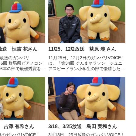
18放送 恒吉 花さん
11/25、12/2放送 荻原 湊 さん
8日放送のガンバリ
11月25日、12月2日のガンバリVOICE！
36回 群馬県ピアノコン
は、「第34回 ぐんまマラソン」ジュニ
・6年の部で最優秀賞を受
アスピードラン小学生の部で優勝した伊
通じて特に成績の優れた
勢崎市立殖蓮小学校6年 荻原 湊さんの
大賞を受賞したぐんま国
声です。
等部5年 恒吉 花さんの
放送 吉澤 有希さん
3/18、3/25放送 島田 実和さん
日のガンバリVOICE！
3月18日、25日放送のガンバリVOICE！