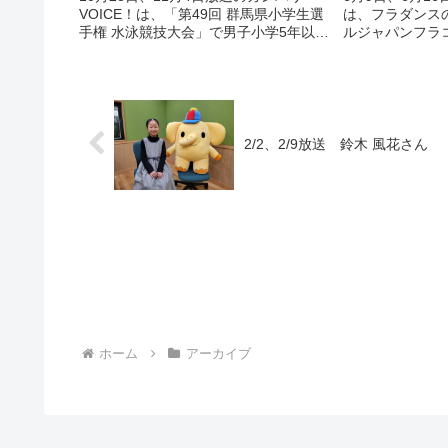
VOICE！は、「第49回 群馬県小学生選
は、フラダンス
手権 水泳競技大会」で男子小学5年以上
ルジャパンフラ
200m平泳ぎで群馬県学童新記録を樹立
「カヒコ」ソロ
した伊勢崎市立宮郷第二小学校6年 岡
市立新里中央小
部 隼大さんの声です。
の声です。
2/2、2/9放送 鈴木 風花さん
ホーム
アーカイブ