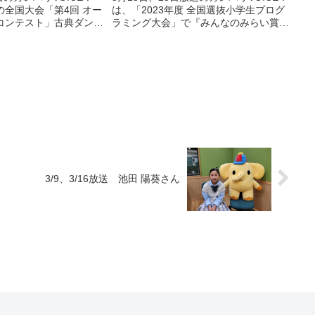
の全国大会「第4回 オー
は、「2023年度 全国選抜小学生プログ
コンテスト」古典ダンス
ラミング大会」で『みんなのみらい賞』
部門で1位に輝いた桐生
を受賞した、高崎市立佐野小学校6年
学校6年 吉澤 有希さん
島田 実和さんの声です。
3/9、3/16放送 池田 陽葵さん