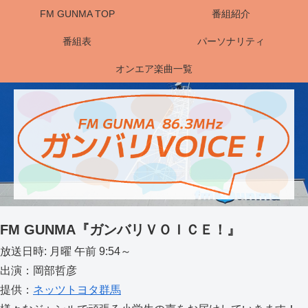
FM GUNMA TOP
番組紹介
番組表
パーソナリティ
オンエア楽曲一覧
FM GUNMA『ガンバリＶＯＩＣＥ！』
放送日時: 月曜 午前 9:54～
出演：岡部哲彦
提供：
ネッツトヨタ群馬