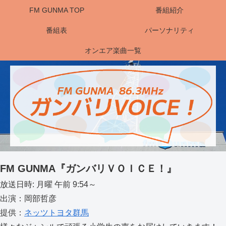
FM GUNMA TOP
番組紹介
番組表
パーソナリティ
オンエア楽曲一覧
FM GUNMA『ガンバリＶＯＩＣＥ！』
放送日時: 月曜 午前 9:54～
出演：岡部哲彦
提供：
ネッツトヨタ群馬