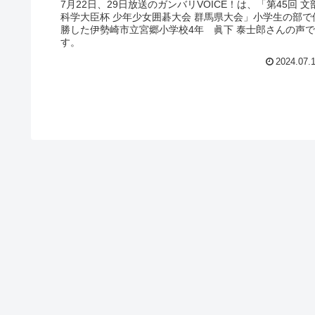
7月22日、29日放送のガンバリVOICE！は、「第45回 文
科学大臣杯 少年少女囲碁大会 群馬県大会」小学生の部で
勝した伊勢崎市立宮郷小学校4年 眞下 泰士郎さんの声で
す。
2024.07.