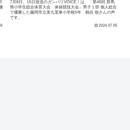
部
7月8日、15日放送のガンバリVOICE！は、「第48回 群馬
優
県小学生総合体育大会 体操競技大会」男子１部 個人総合
で優勝した藤岡市立美九里東小学校5年 鶴谷 嶺さんの声
です。
18
2024.07.05