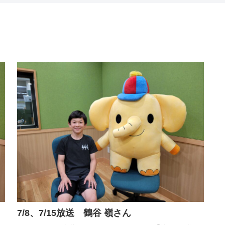
7/8、7/15放送 鶴谷 嶺さん