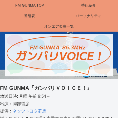
FM GUNMA TOP
番組紹介
番組表
パーソナリティ
オンエア楽曲一覧
FM GUNMA『ガンバリＶＯＩＣＥ！』
放送日時: 月曜 午前 9:54～
出演：岡部哲彦
提供：
ネッツトヨタ群馬