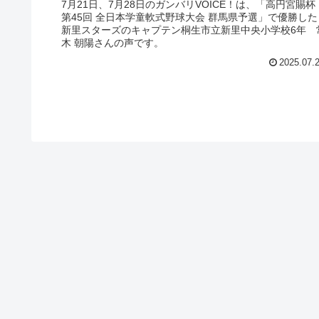
7月21日、7月28日のガンバリVOICE！は、「高円宮賜杯
第45回 全日本学童軟式野球大会 群馬県予選」で優勝した
新里スターズのキャプテン桐生市立新里中央小学校6年 
木 朝陽さんの声です。
2025.07.