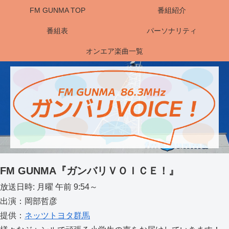
FM GUNMA TOP
番組紹介
番組表
パーソナリティ
オンエア楽曲一覧
FM GUNMA『ガンバリＶＯＩＣＥ！』
放送日時: 月曜 午前 9:54～
出演：岡部哲彦
提供：
ネッツトヨタ群馬