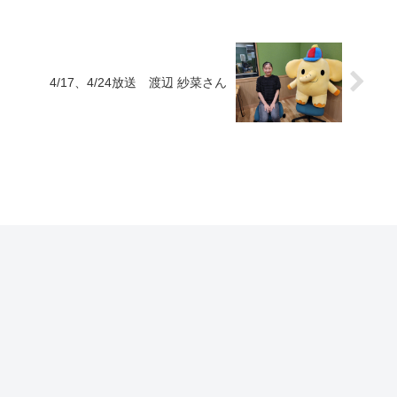
4/17、4/24放送 渡辺 紗菜さん