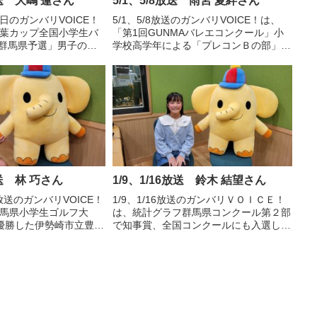
放送 大嶋 蓮さん
5/1、5/8放送 雨宮 夏絆さん
0日のガンバリVOICE！
5/1、5/8放送のガンバリVOICE！は、
若葉カップ全国小学生バ
「第1回GUNMAバレエコンクール」小
 群馬県予選」男子の部
学校高学年による「プレコンＢの部」で
大会出場を決めた バド
1位になった、伊勢崎市立三郷小学校6
「フォルティス」のキャ
年 雨宮 夏絆さんの声です。
境野小学校6年 大嶋 蓮
放送 林 巧さん
1/9、1/16放送 鈴木 結望さん
放送のガンバリVOICE！
1/9、1/16放送のガンバリＶＯＩＣＥ！
群馬県小学生ゴルフ大
は、統計グラフ群馬県コンクール第２部
優勝した伊勢崎市立豊受
で知事賞、全国コンクールにも入選した
巧さんの声です。
桐生市立川内小学校４年、鈴木 結望さ
んの声です。