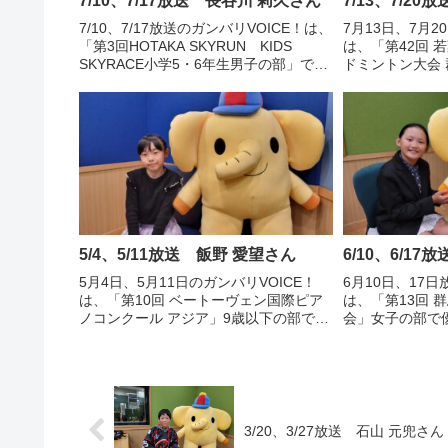
7/10、7/17放送 長谷川 莉久さん
7/13、7/20
7/10、7/17放送のガンバリVOICE！は、
7月13日、7月2
「第3回HOTAKA SKYRUN KIDS
は、「第42回 
SKYRACE小学5・6年生男子の部」で2
ドミントン大会
位となり、3年連続で3位以内に入賞し
で優勝し、全国
た、伊勢崎市立あずま南小学校6年 長
ミントンクラブ
谷川 莉久さんの声です。
プテン桐生市立
さんの声です...
5/4、5/11放送 飯野 愛望さん
6/10、6/17
5月4日、5月11日のガンバリVOICE！
6月10日、17日
は、「第10回 ベートーヴェン国際ピア
は、「第13回 
ノコンクール アジア」9歳以下の部で金
会」女子の部で
賞に輝いた前橋市立新田小学校3年 飯
小学校5年 林 
野 愛望さんの声です。
3/20、3/27放送 石山 元兜さん