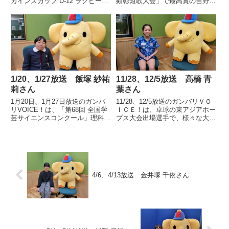
カインズカップ U-12 ラグビーフ
顕彰短歌大会」で最高賞の吉野秀
ットボール大会」小学3・4年 7人
雄賞を受賞した高崎市立中居小学
制の部で優勝した「桐生ペガサ
校6年 鈴木 雅人さんの声です。
ス」のキャプテンぐんま国際アカ
デミー初等部5年 加藤 皇介さん
の声です。
1/20、1/27放送 飯塚 紗祐
11/28、12/5放送 高橋 青
莉さん
葉さん
1月20日、1月27日放送のガンバ
11/28、12/5放送のガンバリＶＯ
リVOICE！は、「第68回 全国学
ＩＣＥ！は、卓球の東アジアホー
芸サイエンスコンクール」理科自
プス大会出場選手で、様々な大会
由研究部門で努力賞を受賞した群
の入賞歴をもつ 高崎市立岩鼻小
馬大学共同教育学部附属小学校4
学校６年、高橋 青葉さんの声で
年 飯塚 紗祐莉さんの声です。
す。
4/6、4/13放送 金井塚 千依さん