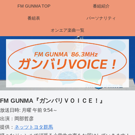
FM GUNMA TOP
番組紹介
番組表
パーソナリティ
オンエア楽曲一覧
FM GUNMA『ガンバリＶＯＩＣＥ！』
放送日時: 月曜 午前 9:54～
出演：岡部哲彦
提供：
ネッツトヨタ群馬