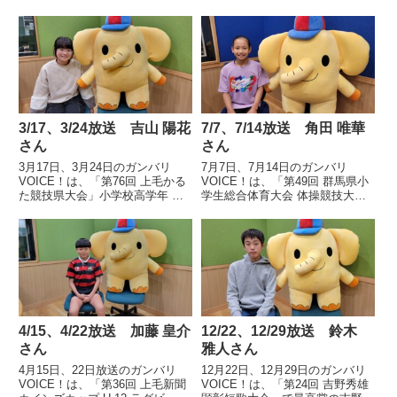
3/17、3/24放送 吉山 陽花
7/7、7/14放送 角田 唯華
さん
さん
3月17日、3月24日のガンバリ
7月7日、7月14日のガンバリ
VOICE！は、「第76回 上毛かる
VOICE！は、「第49回 群馬県小
た競技県大会」小学校高学年 個
学生総合体育大会 体操競技大
人の部で優勝した伊勢崎市立宮郷
会」女子1部 個人総合で優勝した
第二小学校6年 吉山 陽花さんの
前橋市立原小学校6年 角田 唯華
声です。
さんの声です。
4/15、4/22放送 加藤 皇介
12/22、12/29放送 鈴木
さん
雅人さん
4月15日、22日放送のガンバリ
12月22日、12月29日のガンバリ
VOICE！は、「第36回 上毛新聞
VOICE！は、「第24回 吉野秀雄