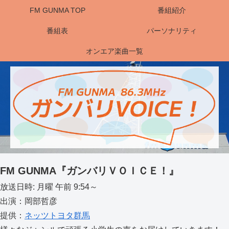
FM GUNMA TOP
番組紹介
番組表
パーソナリティ
オンエア楽曲一覧
FM GUNMA『ガンバリＶＯＩＣＥ！』
放送日時: 月曜 午前 9:54～
出演：岡部哲彦
提供：
ネッツトヨタ群馬