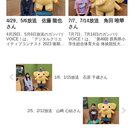
4/29、5/6放送 佐藤 龍也
7/7、7/14放送 角田 唯華
さん
さん
4月29日、5月6日放送のガンバリ
7月7日、7月14日のガンバリ
VOICE！は、「デジタルクリエ
VOICE！は、「第49回 群馬県小
イティブコンテスト 2023 後期」
学生総合体育大会 体操競技大
デジタルゲーム部門で優秀賞を受
会」女子1部 個人総合で優勝した
賞し、すべての部門から選ばれる
前橋市立原小学校6年 角田 唯華
グランプリに輝いた太田市立休泊
さんの声です。
小学校6年 佐藤 龍也さんの声で
す。
1/8、1/15放送 石原 千歳さん
2/5、2/12放送 山崎 心結さん