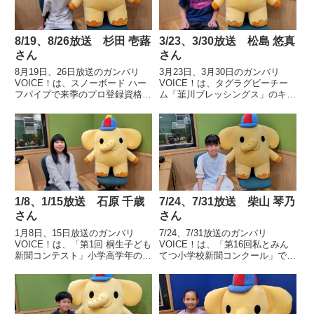
8/19、8/26放送 杉田 壱蕗
3/23、3/30放送 松島 悠真
さん
さん
8月19日、26日放送のガンバリ
3月23日、3月30日のガンバリ
VOICE！は、スノーボード ハー
VOICE！は、タグラグビーチー
フパイプで来季のプロ登録資格を
ム「韮川ブレッシングス」のキャ
得た共愛学園小学校6年 杉田 壱
プテンとして「SMBCカップ 第
蕗さんの声です。
22回全国小学生タグラグビー大
会 全国大会」に出場した太田市
立韮川小学校6年 松島 悠真さん
の声です。
1/8、1/15放送 石原 千歳
7/24、7/31放送 柴山 琴乃
さん
さん
1月8日、15日放送のガンバリ
7/24、7/31放送のガンバリ
VOICE！は、「第1回 桐生子ども
VOICE！は、「第16回私とみん
新聞コンテスト」小学高学年の部
てつ小学校新聞コンクール」で最
で最優秀賞を受賞した、桐生市立
優秀作品賞に次ぐ金賞「全国小学
天沼小学校6年 石原 千歳さんの
校社会科研究協議会 会長賞」を
声です。
受賞した、高崎市立箕輪小学校6
年 柴山 琴乃さんの声です。