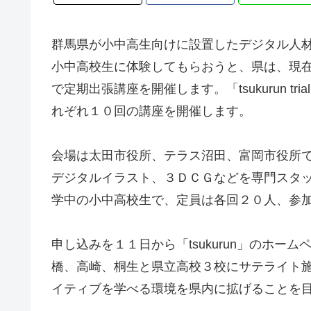
群馬県が小中高生向けに設置したデジタル人材育成
小中高校生に体験してもらおうと、県は、現在「
で定期出張講座を開催します。「tsukurun 
れぞれ１０回の講座を開催します。
会場は太田市役所、テラス沼田、富岡市役所
デジタルイラスト、３ＤＣＧなどを専門スタ
学中の小中高校生で、定員は各回２０人、参
申し込みを１１日から「tsukurun」のホーム
橋、高崎、桐生と県立高校３校にサテライト
イティブを学べる環境を県内に拡げることを