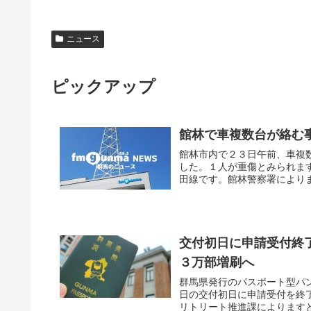
ニュース
ピックアップ
館林で車複数台が絡む
館林市内で２３日午前、車複
した。１人が重傷とみられま
田線です。館林警察署によりま
交付初日に申請受付終
３万部増刷へ
群馬県発行のパスポート型パ
日の交付初日に申請受付を終
リトリート推進課によりますと