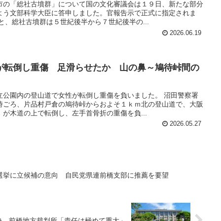
市の「総社古墳群」について国の文化審議会は１９日、新たな部分
よう文部科学大臣に答申しました。官報告示で正式に指定されま
と、総社古墳群は５世紀後半から７世紀後半の...
2026.06.19
が転倒し重傷 足滑らせたか 山の鼻～鳩待峠間の
立公園内の登山道で女性が転倒し重傷を負いました。 沼田警察署
時ごろ、片品村戸倉の鳩待峠からおよそ１ｋｍ北の登山道で、大阪
が木道の上で転倒し、左手首骨折の重傷を負...
2026.05.27
選挙に立候補の意向 自民党県連前橋支部に推薦を要望
決 前橋地方裁判所「責任は極めて重大」