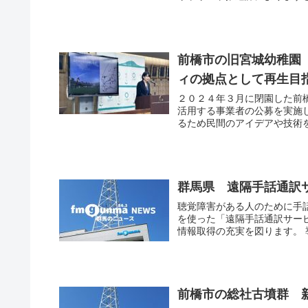
前橋市の旧宮城幼稚園
ィの拠点として再生目
２０２４年３月に閉園した前
活用する事業者の公募を実施
るため民間のアイデアや技術を
群馬県 遠隔手話通訳
聴覚障害がある人のために手
を使った「遠隔手話通訳サー
情報取得の充実を図ります。 
前橋市の総社古墳群 