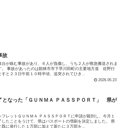
事故
数台が絡む事故があり、６人が負傷し、うち２人が救急搬送されま
す。 事故があったのは館林市市下早川田町の主要地方道 佐野行
すと２３日午前１０時半頃、追突されてひき...
2026.05.23
了となった「ＧＵＮＭＡ ＰＡＳＳＰＯＲＴ」 県が
ンフレットＧＵＮＭＡ ＰＡＳＳＰＯＲＴに申請が殺到し、今月１
了したことをうけて、県はパスポートの増刷を決定しました。 県
既に発行した１万部に加えて新たに３万部を...