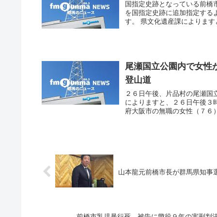
国指定史跡となっている前橋
を国指定史跡に追加指定する
す。 県文化遺産課によります
尾瀬国立公園内で女性
登山道
２６日午後、片品村の尾瀬国
によりますと、２６日午後３
府大阪市の無職の女性（７６）
山本龍元前橋市長が群馬県知事
前橋市乳児暴行死 被告に懲役９年の実刑判