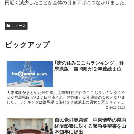
円近く減少したことが全体の引き下げにつながりました。
ニュース
ピックアップ
｢街の住みここちランキング」群
馬県版 吉岡町が２年連続１位
大東建託がまとめた居住満足度調査｢街の住みここちランキング２０
２６群馬県版｣が２７日発表され、吉岡町が２年連続の１位となりま
した。 ランキングは群馬県に住む２０歳以上の男女１万１４７７人
の２０２２年から２０２６年の回答を中心に集計したもので...
2026.05.27
自民党群馬県連 中東情勢の県内
経済影響に対する緊急要望書を山
本知事に提出