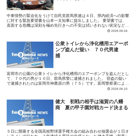
中東情勢の緊迫化をうけて自民党群馬県連は４日、県内経済への影響
に対する緊急要望書を山本一太知事に提出しました。 要望書では、
直面する危機は深刻を極め先行きへの不安は拭いきれない状況などと
して、国の補正予算を活用した地域産業・生活者への直接的...
2026.06.04
公衆トイレから浄化槽用エアーポ
ンプ盗んだ疑い ７０代男逮
捕
富岡市の公園の公衆トイレから浄化槽用のエアーポンプを盗んだとし
て、７０代の男が１０日、群馬県警に逮捕されました。 窃盗の疑い
で逮捕されたのは富岡市神農原の男（７５）です。富岡警察署により
ますと、男は４月２８日から先月７日までの間、富岡市宇田...
2026.06.10
健大 初戦の相手は滋賀の八幡
商 夏の甲子園対戦カード決まる
５日に開幕する全国高校野球選手権大会の組み合わせ抽選会が１日オ