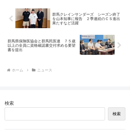
群馬クレインサンダーズ シーズン終了
を山本知事に報告 ２季連続のＣＳ進出
果たすなど活躍
群馬県保険医協会と群馬民医連 ７５歳
以上の全員に資格確認書交付求める要望
書を提出
ホーム
ニュース
検索
検索