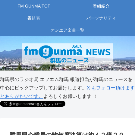
FM GUNMA TOP
番組紹介
番組表
パーソナリティ
オンエア楽曲一覧
群馬県のラジオ局 エフエム群馬 報道担当が群馬のニュースを
中心にピックアップしてお届けします。
X もフォロー頂けます
とありがたいです。
よろしくお願いします ！
群馬県企業局の昨年度決算は約４２億２０