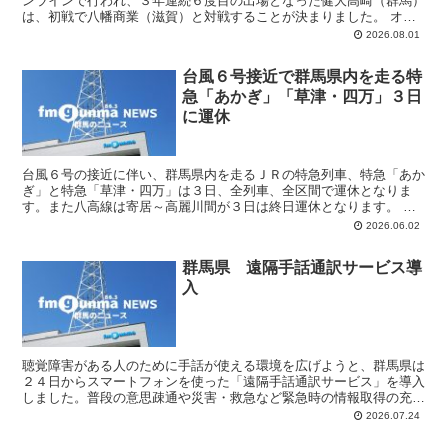
ンラインで行われ、３年連続６度目の出場となった健大高崎（群馬）
は、初戦で八幡商業（滋賀）と対戦することが決まりました。 オン
ライン抽選会は１日１７時から行われ、代表４９校のキャプ...
2026.08.01
台風６号接近で群馬県内を走る特
急「あかぎ」「草津・四万」３日
に運休
台風６号の接近に伴い、群馬県内を走るＪＲの特急列車、特急「あか
ぎ」と特急「草津・四万」は３日、全列車、全区間で運休となりま
す。また八高線は寄居～高麗川間が３日は終日運休となります。 Ｊ
Ｒ東日本高崎支社によりますとその他の路線も、台風の状況に...
2026.06.02
群馬県 遠隔手話通訳サービス導
入
聴覚障害がある人のために手話が使える環境を広げようと、群馬県は
２４日からスマートフォンを使った「遠隔手話通訳サービス」を導入
しました。普段の意思疎通や災害・救急など緊急時の情報取得の充実
を図ります。 導入したのは民間企業が提供する通訳サービ...
2026.07.24