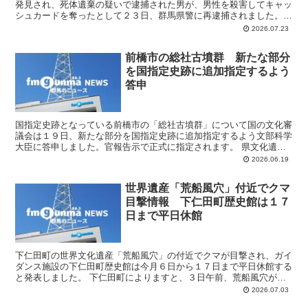
発見され、死体遺棄の疑いで逮捕された男が、男性を殺害してキャッ
シュカードを奪ったとして２３日、群馬県警に再逮捕されました。
強盗殺人の疑いで逮捕されたのは埼玉県本庄市のパート従業...
2026.07.23
前橋市の総社古墳群 新たな部分
を国指定史跡に追加指定するよう
答申
国指定史跡となっている前橋市の「総社古墳群」について国の文化審
議会は１９日、新たな部分を国指定史跡に追加指定するよう文部科学
大臣に答申しました。官報告示で正式に指定されます。 県文化遺産
課によりますと、総社古墳群は５世紀後半から７世紀後半の...
2026.06.19
世界遺産「荒船風穴」付近でクマ
目撃情報 下仁田町歴史館は１７
日まで平日休館
下仁田町の世界文化遺産「荒船風穴」の付近でクマが目撃され、ガイ
ダンス施設の下仁田町歴史館は今月６日から１７日まで平日休館する
と発表しました。 下仁田町によりますと、３日午前、荒船風穴があ
る下仁田町南野牧などでクマの目撃情報があり、現在も捕獲...
2026.07.03