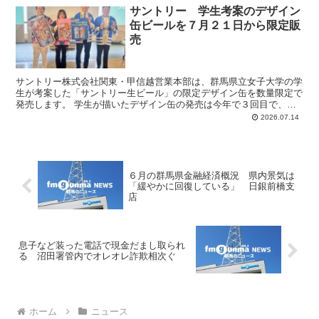
サントリー 学生考案のデザイン
缶ビールを７月２１日から限定販
売
サントリー株式会社関東・甲信越営業本部は、群馬県立女子大学の学
生が考案した「サントリー生ビール」の限定デザイン缶を数量限定で
発売します。 学生が描いたデザイン缶の発売は今年で３回目で、今
月２１日から県内のスーパー、量販店、土産店などであわせ...
2026.07.14
６月の群馬県金融経済概況 県内景気は
「緩やかに回復している」 日銀前橋支
店
息子など装った電話で現金だまし取られ
る 沼田署管内でオレオレ詐欺相次ぐ
ホーム
ニュース