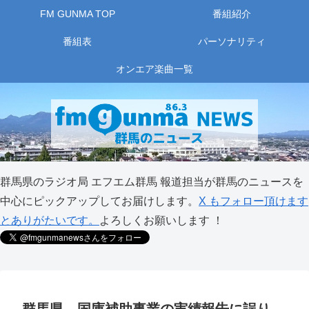
FM GUNMA TOP
番組紹介
番組表
パーソナリティ
オンエア楽曲一覧
群馬県のラジオ局 エフエム群馬 報道担当が群馬のニュースを
中心にピックアップしてお届けします。
X もフォロー頂けます
とありがたいです。
よろしくお願いします ！
群馬県 国庫補助事業の実績報告に誤り