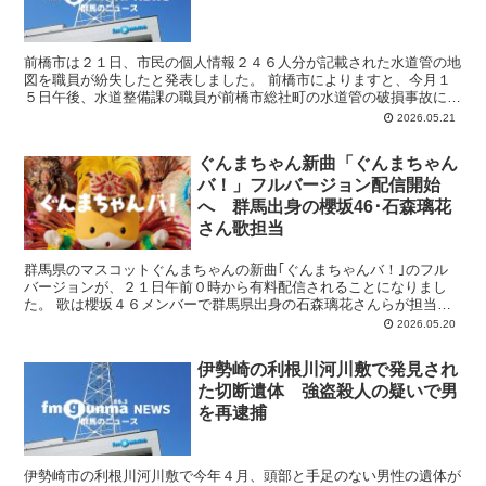
前橋市は２１日、市民の個人情報２４６人分が記載された水道管の地
図を職員が紛失したと発表しました。 前橋市によりますと、今月１
５日午後、水道整備課の職員が前橋市総社町の水道管の破損事故に緊
急対応するため、水道使用者の名前や住所などが記載された...
2026.05.21
ぐんまちゃん新曲「ぐんまちゃん
バ！」フルバージョン配信開始
へ 群馬出身の櫻坂46･石森璃花
さん歌担当
群馬県のマスコットぐんまちゃんの新曲｢ぐんまちゃんバ！｣のフル
バージョンが、２１日午前０時から有料配信されることになりまし
た。 歌は櫻坂４６メンバーで群馬県出身の石森璃花さんらが担当
し、作詞・作曲は高崎市出身の多胡邦夫さんが手がけました。 ...
2026.05.20
伊勢崎の利根川河川敷で発見され
た切断遺体 強盗殺人の疑いで男
を再逮捕
伊勢崎市の利根川河川敷で今年４月、頭部と手足のない男性の遺体が