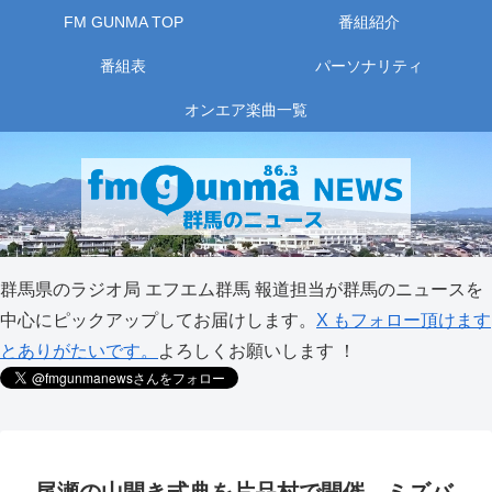
FM GUNMA TOP
番組紹介
番組表
パーソナリティ
オンエア楽曲一覧
群馬県のラジオ局 エフエム群馬 報道担当が群馬のニュースを
中心にピックアップしてお届けします。
X もフォロー頂けます
とありがたいです。
よろしくお願いします ！
尾瀬の山開き式典を片品村で開催 ミズバ