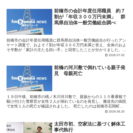
前橋市の会計年度任用職員 約７
割が「年収３００万円未満」 群
馬県自治体一般労働組合調べ
前橋市の会計年度任用職員に群馬県自治体一般労働組合が行ったアン
ケート調査で、およそ７割が年収３００万円未満と答え、全体のおよ
そ半数が「家計の主たる担い手」と回答したことが分かりました。
調査は、前橋市の任期の定めがある非常勤職員＝会計年度任...
2026.07.02
前橋の河川敷で倒れている親子発
見 母親死亡
１９日午後、前橋市の桃ノ木川河川敷で、親族からの１１０番通報で
駆け付けた警察官が女性２人が倒れているのを発見し、搬送先の病院
で女性１人の死亡が確認されました。 死亡したのは前橋市石関町の
無職女性（８２歳）で、もう一人は女性の長女（５５歳）で...
2026.06.20
太田市初、空家法に基づく解体工
事代執行