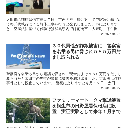
太田市の穂積昌信市長は７日、市内の廃工場に対して空家法に基づい
て略式代執行による解体工事を行うと発表しました。市によります
と、空屋法に基づく代執行は群馬県内では前橋市、大泉町、下仁田町
であわせて４件行われていますが、太田市では初めてです。 ...
2026.08.07
３０代男性が詐欺被害に 警察官
を名乗る男に脅され５８５万円だ
まし取られる
警察官を名乗る男から電話で脅され、現金およそ５８０万円をだまし
取られたと太田市の男性が警察に被害を届け出ました。太田署は詐欺
事件として捜査しています。 警察によりますと今月１２日、太田市
の３０代の男性会社員の携帯電話に、千葉県警の警察官を名...
2026.06.25
ファミリーマート クマ撃退装置
を桐生市の日野屋黒保根店に設
置 実証実験として来年１月まで