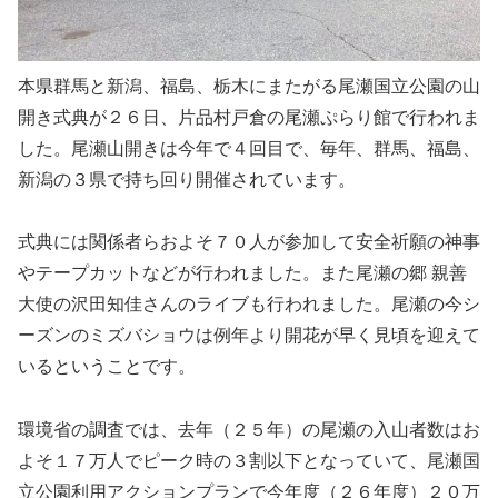
本県群馬と新潟、福島、栃木にまたがる尾瀬国立公園の山
開き式典が２６日、片品村戸倉の尾瀬ぷらり館で行われま
した。尾瀬山開きは今年で４回目で、毎年、群馬、福島、
新潟の３県で持ち回り開催されています。
式典には関係者らおよそ７０人が参加して安全祈願の神事
やテープカットなどが行われました。また尾瀬の郷 親善
大使の沢田知佳さんのライブも行われました。尾瀬の今シ
ーズンのミズバショウは例年より開花が早く見頃を迎えて
いるということです。
環境省の調査では、去年（２５年）の尾瀬の入山者数はお
よそ１７万人でピーク時の３割以下となっていて、尾瀬国
立公園利用アクションプランで今年度（２６年度）２０万