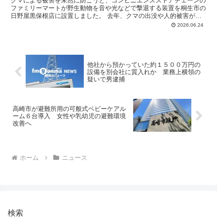
クマによる被害を未然に防ごうと、コンビニエンスストアチェーンの
ファミリーマートが野生動物を音や光などで撃退する装置を桐生市の
日野屋黒保根店に設置しました。 去年、クマの出没や人的被害が全
国的に増加したことをうけて、実証実験として行うもので「...
2026.06.24
他社から預かっていた約１５００万円の
設備を別会社に質入れか 業務上横領の
疑いで男逮捕
高崎市が避難所用の可般式ベビーケアル
ーム６台導入 女性や乳幼児の避難環境
改善へ
ホーム
ニュース
検索