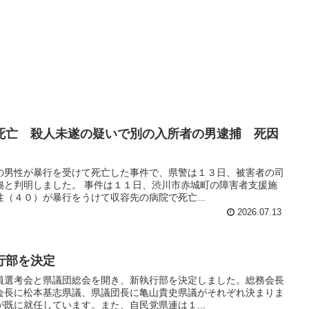
死亡 殺人未遂の疑いで別の入所者の男逮捕 死因
の男性が暴行を受けて死亡した事件で、県警は１３日、被害者の司
傷と判明しました。 事件は１１日、渋川市赤城町の障害者支援施
（４０）が暴行をうけて収容先の病院で死亡...
2026.07.13
行部を決定
員選考会と県議団総会を開き、新執行部を決定しました。総務会長
会長に松本基志県議、県議団長に亀山貴史県議がそれぞれ決まりま
既に就任しています。また、自民党県連は１...