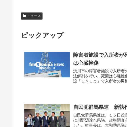
ニュース
ピックアップ
障害者施設で入所者が
は心臓挫傷
渋川市の障害者施設で入所者
法解剖を行い、死因は心臓挫
設「しきしま」で入所者の男性
自民党群馬県連 新執
自民党群馬県連は、１５日役
に川野辺達也県議、政務調査
した。幹事長は、大和勲県議が