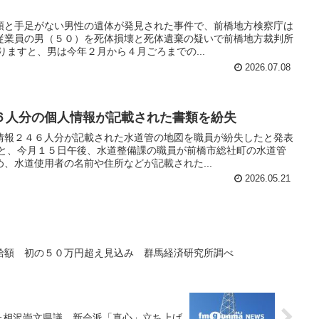
頭と手足がない男性の遺体が発見された事件で、前橋地方検察庁は
従業員の男（５０）を死体損壊と死体遺棄の疑いで前橋地方裁判所
りますと、男は今年２月から４月ごろまでの...
2026.07.08
６人分の個人情報が記載された書類を紛失
情報２４６人分が記載された水道管の地図を職員が紛失したと発表
すと、今月１５日午後、水道整備課の職員が前橋市総社町の水道管
、水道使用者の名前や住所などが記載された...
2026.05.21
給額 初の５０万円超え見込み 群馬経済研究所調べ
た相沢崇文県議 新会派「真心」立ち上げ