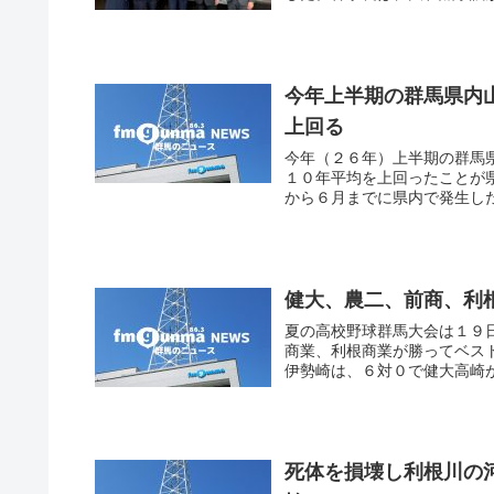
今年上半期の群馬県内
上回る
今年（２６年）上半期の群馬
１０年平均を上回ったことが
から６月までに県内で発生した
健大、農二、前商、利
夏の高校野球群馬大会は１９
商業、利根商業が勝ってベスト
伊勢崎は、６対０で健大高崎が
死体を損壊し利根川の