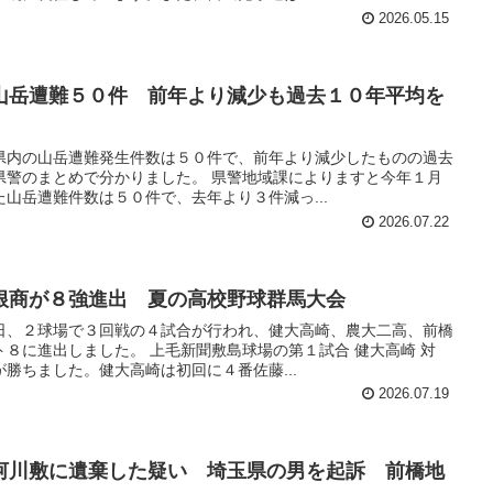
2026.05.15
山岳遭難５０件 前年より減少も過去１０年平均を
県内の山岳遭難発生件数は５０件で、前年より減少したものの過去
県警のまとめで分かりました。 県警地域課によりますと今年１月
山岳遭難件数は５０件で、去年より３件減っ...
2026.07.22
根商が８強進出 夏の高校野球群馬大会
日、２球場で３回戦の４試合が行われ、健大高崎、農大二高、前橋
８に進出しました。 上毛新聞敷島球場の第１試合 健大高崎 対
勝ちました。健大高崎は初回に４番佐藤...
2026.07.19
河川敷に遺棄した疑い 埼玉県の男を起訴 前橋地