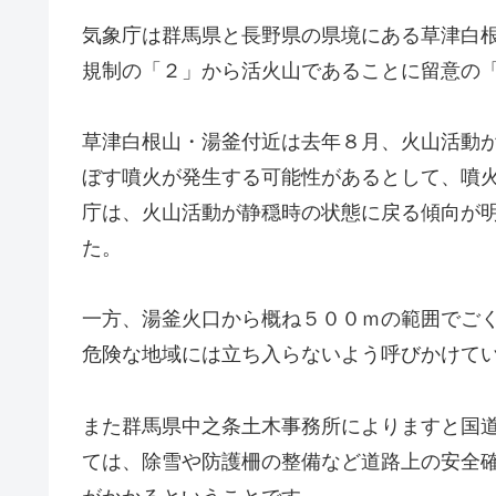
気象庁は群馬県と長野県の県境にある草津白
規制の「２」から活火山であることに留意の
草津白根山・湯釜付近は去年８月、火山活動
ぼす噴火が発生する可能性があるとして、噴
庁は、火山活動が静穏時の状態に戻る傾向が
た。
一方、湯釜火口から概ね５００ｍの範囲でご
危険な地域には立ち入らないよう呼びかけて
また群馬県中之条土木事務所によりますと国
ては、除雪や防護柵の整備など道路上の安全