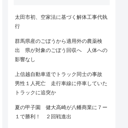
太田市初、空家法に基づく解体工事代執
行
群馬県産のごぼうから適用外の農薬検
出 県が対象のごぼう回収へ 人体への
影響なし
上信越自動車道でトラック同士の事故
男性１人死亡 走行車線に停車していた
トラックに追突か
夏の甲子園 健大高崎が八幡商業に７ー
１で勝利！ ２回戦進出