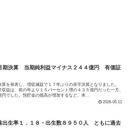
月期決算 当期純利益マイナス２４４億円 有価証
決算を発表し、増収減益で１７年ぶりの赤字決算となりました。
常収益は、前の年より１５パーセント増の４３５億円だった一方、
円でした。預貯金の残高が増加するなど、本...
2026.05.12
殊出生率１．１８・出生数８９５０人 ともに過去