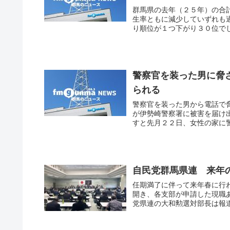
群馬県の去年（２５年）の合
生率ともに減少していずれも
り順位が１つ下がり３０位でし
警察官を装った男に脅
られる
警察官を装った男から電話で
が伊勢崎警察署に被害を届け
すと先月２２日、女性の家に警
自民党群馬県連 来年
任期満了に伴って来年春に行
開き、各支部が申請した現職
党県連の大和勲選対部長は報道