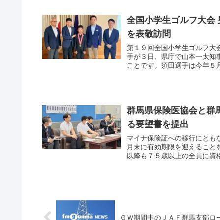
全国小学生ゴルフ大会
を表敬訪問
第１９回全国小学生ゴルフ大
手が３日、県庁で山本一太知
ことです。須田選手は今年５月
群馬県保険医協会と群
る要望書を提出
マイナ保険証への移行にとも
月末に有効期限を迎えること
以降も７５歳以上の全員に資格
ＧＷ期間中のＪＡＦ群馬支部ロ