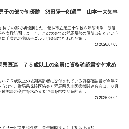
 男子の部で初優勝 須田陽一朗選手 山本一太知事
会 男子の部で初優勝した、館林市立第三小学校６年須田陽一朗選
事を表敬訪問しました。この大会での群馬県勢の優勝は初だという
に千葉県の我孫子ゴルフ倶楽部で行われた第...
2026.07.03
馬民医連 ７５歳以上の全員に資格確認書交付求め
ない７５歳以上の後期高齢者に交付されている資格確認書が今年７
をうけて、群馬県保険医協会と群馬県民主医療機関連合会は、８月
確認書の交付を求める要望書を県後期高齢者...
2026.06.04
ードサービス要請件数 去年同時期より１割以上増加