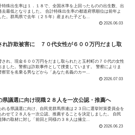
計特殊出生率は１．１８で、全国水準を上回ったものの出生数、出
過去最低となりました。 合計特殊出生率の都道府県順位は前年よ
た。群馬県で去年（２５年）産まれた子ども...
2026.06.03
され詐欺被害に ７０代女性が６００万円だまし取
脅され、現金６００万円をだまし取られたと玉村町の７０代の女性
出ました。警察は詐欺事件として捜査しています。 警察によりま
察官を名乗る男などから「あなた名義のカー...
2026.07.03
の県議選に向け現職２８人を一次公認・推薦へ
われる県議選に向け、自民党群馬県連は２３日に選挙対策委員会を
あわせて２８人を一次公認、推薦することを決定しました。 自民
陣の取材に対し「前回と同様の３８人は擁立...
2026.06.23