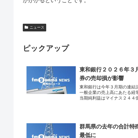
がかかるということです。
ニュース
ピックアップ
東和銀行２０２６年３
券の売却損が影響
東和銀行は今年３月期の連結
一般企業の売上高にあたる経
当期純利益はマイナス２４４億
群馬県の去年の合計特
最低に