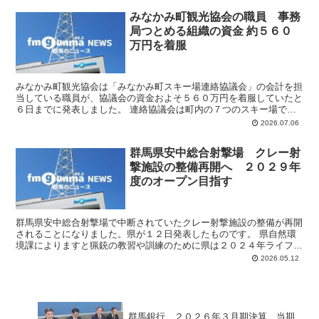
みなかみ町観光協会の職員 事務
局つとめる組織の資金 約５６０
万円を着服
みなかみ町観光協会は「みなかみ町スキー場連絡協議会」の会計を担
当している職員が、協議会の資金およそ５６０万円を着服していたと
６日までに発表しました。 連絡協議会は町内の７つのスキー場で組
織し、観光協会が事務局を担当しています。みなかみ町観光...
2026.07.06
群馬県安中総合射撃場 クレー射
撃施設の整備再開へ ２０２９年
度のオープン目指す
群馬県安中総合射撃場で中断されていたクレー射撃施設の整備が再開
されることになりました。県が１２日発表したものです。 県自然環
境課によりますと猟銃の教習や訓練のために県は２０２４年ライフル
射撃施設をオープンし、クレー射撃施設の整備も進めていま...
2026.05.12
群馬銀行 ２０２６年３月期決算 当期