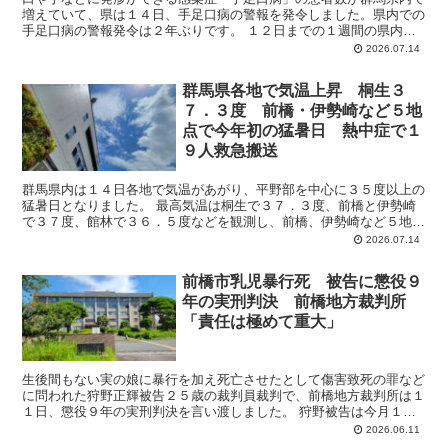
増えていて、県は１４日、手足口病の警報を発令しました。県内での
手足口病の警報発令は２年ぶりです。 １２日までの１週間の県内１
医療機関あたりの患者報告数は前の週の倍以上となる１２．...
2026.07.14
群馬県各地で気温上昇 桐生３
７．３度 前橋・伊勢崎など５地
点で今年初の猛暑日 熱中症で１
９人救急搬送
群馬県内は１４日各地で気温があがり、平野部を中心に３５度以上の
猛暑日となりました。 最高気温は桐生で３７．３度、前橋と伊勢崎
で３７度、館林で３６．５度などを観測し、前橋、伊勢崎など５地点
で今年初の猛暑日となりました。 また草津で３０度超えの...
2026.07.14
前橋市乳児暴行死 被告に懲役９
年の実刑判決 前橋地方裁判所
「責任は極めて重大」
生後間もない実の娘に暴行を加え死亡させたとして傷害致死の罪など
に問われた狩野正輝被告２５歳の裁判員裁判で、前橋地方裁判所は１
１日、懲役９年の実刑判決を言い渡しました。 狩野被告は今月１日
に行われた初公判で起訴状の内容を認めていたため、量刑が...
2026.06.11