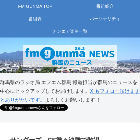
FM GUNMA TOP
番組紹介
番組表
パーソナリティ
オンエア楽曲一覧
群馬県のラジオ局 エフエム群馬 報道担当が群馬のニュースを
中心にピックアップしてお届けします。
X もフォロー頂けます
とありがたいです。
よろしくお願いします ！
サンダーズ CS準々決勝で敗退