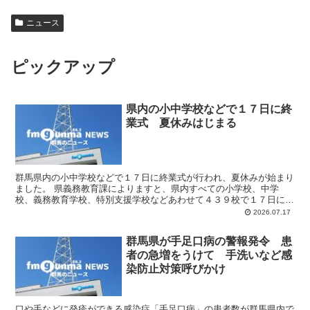
ニュース
ピックアップ
県内の小中学校などで１７日に終
業式 夏休みはじまる
群馬県内の小中学校などで１７日に終業式が行われ、夏休みが始まり
ました。 県義務教育課によりますと、県内すべての小学校、中学
校、義務教育学校、特別支援学校などあわせて４３９校で１７日に終
業式が行われました。 夏休み明けの始業式は市町村によって...
2026.07.17
群馬県が手足口病の警報発令 患
者の急増をうけて 手洗いなど感
染防止対策呼びかけ
口や手などに発疹ができる感染症「手足口病」の患者数が群馬県内で