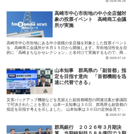
３００人が座れる１３段の階段状の観覧席としました。８月...
2026.06.29
高崎市中心市街地の中小全店舗対
象の投票イベント 高崎商工会議
所が実施
高崎市中心市街地にある中小規模の全店舗を対象とした投票イベント
を、高崎商工会議所が８月１５日から開催します。市街地活性化を目
的に「高崎まちなかセレクション」と名付けて実施するもので、商工
会議所が中心市街地の店舗投票企画を行うのは今回が初めて...
2026.07.10
山本知事 群馬県の「副首都」指
定を目指す意向 「首都機能を迅
速に代替できる」
災害バックアップ機能などを見据えた副首都構想の関連法案が参議院
で可決されたことを受け、山本一太知事は３０日、群馬県も副首都の
指定を目指す考えを示しました。 山本知事は３０日の定例会見で
「副首都は人口集積と規模だけで決まるものではない」と見解...
2026.07.30
群馬銀行 ２０２６年３月期決
算 当期純利益５８８億円で３期