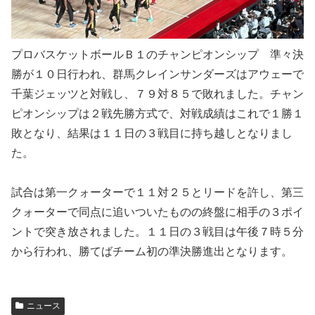
プロバスケットボールＢ１のチャンピオンシップ 準々決
勝が１０日行われ、群馬クレインサンダーズはアウェーで
千葉ジェッツと対戦し、７９対８５で敗れました。チャン
ピオンシップは２戦先勝方式で、対戦成績はこれで１勝１
敗となり、結果は１１日の３戦目に持ち越しとなりまし
た。
試合は第一クォーターで１１対２５とリードを許し、第三
クォーターで同点に追いついたものの終盤に相手の３ポイ
ントで突き放されました。１１日の３戦目は午後７時５分
から行われ、勝てばチーム初の準決勝進出となります。
ニュース