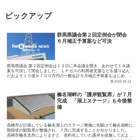
ピックアップ
群馬県議会第２回定例会が閉会
６月補正予算案など可決
群馬県議会 第２回定例会は１２日に本会議を開き、あわせて１８議
案を可決して閉会しました。 ＬＰガスの利用者支援などを盛り込ん
だおよそ１０億９７００万円の一般会計６月補正予算案をはじめ、
「皇族の安定的な皇位継承」に向けた法整備の早期実現を求め...
2026.06.12
榛名湖畔の「護岸観覧席」が７月
完成 「湖上ステージ」も今後整
備
高崎市が計画している榛名湖上のステージ整備に先駆けて榛名湖畔に
階段状の観覧席が整備され、７月に完成することが分かりました。
高崎市榛名支所によりますと、老朽化していた護岸を改修しておよそ