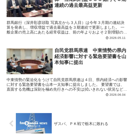
連続の過去最高益更新
群馬銀行（深井彰彦頭取 写真左から３人目）は今年３月期の連結決
算を発表し、増収増益で過去最高益を３期連続で更新しました。 一
般企業の売上高にあたる経常収益は、前の年よりおよそ２割増額の２
６４９億円となり、当期純利益は過去最高益だった前の年よ...
2026.05.11
自民党群馬県連 中東情勢の県内
経済影響に対する緊急要望書を山
本知事に提出
中東情勢の緊迫化をうけて自民党群馬県連は４日、県内経済への影響
に対する緊急要望書を山本一太知事に提出しました。 要望書では、
直面する危機は深刻を極め先行きへの不安は拭いきれない状況などと
して、国の補正予算を活用した地域産業・生活者への直接的...
2026.06.04
ザスパ、ＰＫ戦で栃木に敗れる