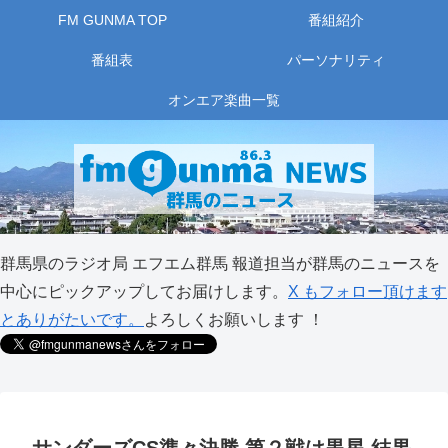
FM GUNMA TOP
番組紹介
番組表
パーソナリティ
オンエア楽曲一覧
群馬県のラジオ局 エフエム群馬 報道担当が群馬のニュースを
中心にピックアップしてお届けします。
X もフォロー頂けます
とありがたいです。
よろしくお願いします ！
サンダーズCS準々決勝 第２戦は黒星 結果