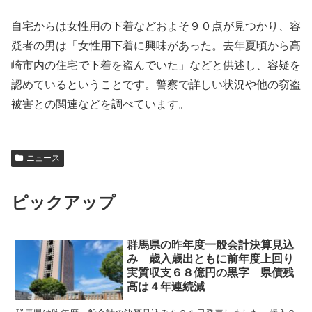
自宅からは女性用の下着などおよそ９０点が見つかり、容
疑者の男は「女性用下着に興味があった。去年夏頃から高
崎市内の住宅で下着を盗んでいた」などと供述し、容疑を
認めているということです。警察で詳しい状況や他の窃盗
被害との関連などを調べています。
ニュース
ピックアップ
群馬県の昨年度一般会計決算見込
み 歳入歳出ともに前年度上回り
実質収支６８億円の黒字 県債残
高は４年連続減