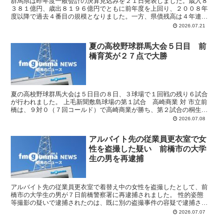
群馬県は昨年度一般会計の決算見込みを２１日発表しました。歳入８
３８１億円、歳出８１９６億円でともに前年度を上回り、２００８年
度以降で過去４番目の規模となりました。一方、県債残高は４年連続
で減少しました。 歳入は 堅調な企業業績や定額減税の反...
2026.07.21
夏の高校野球群馬大会５日目 前
橋育英が２７点で大勝
夏の高校野球群馬大会は５日目の８日、３球場で１回戦の残り６試合
が行われました。 上毛新聞敷島球場の第１試合 高崎商業 対 市立前
橋は、９対０（７回コールド）で高崎商業が勝ち、第２試合の桐生
対 高崎工業は６対０で桐生が勝ちました。桐生は、初...
2026.07.08
アルバイト先の従業員更衣室で女
性を盗撮した疑い 前橋市の大学
生の男を再逮捕
アルバイト先の従業員更衣室で着替え中の女性を盗撮したとして、前
橋市の大学生の男が７日前橋警察署に再逮捕されました。 性的姿態
等撮影の疑いで逮捕されたのは、既に別の盗撮事件の容疑で逮捕され
ている前橋市の大学生の男（２２歳）です。 警察によりま...
2026.07.07