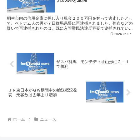
桐生市内の信用金庫に押し入り現金２００万円を奪って逃走したとし
て、ベトナム人の男が７日群馬県警に再逮捕されました。強盗などの
疑いで再逮捕されたのは、既に入管難民法違反容疑で逮捕されている
桐生市に住むベトナム国籍の男（３５歳）です。 県警捜査...
2026.05.07
ザスパ群馬 モンテディオ山形に２－１
で勝利
ＪＲ東日本がＧＷ期間中の輸送概況発
表 乗客数は去年より増加
ホーム
ニュース