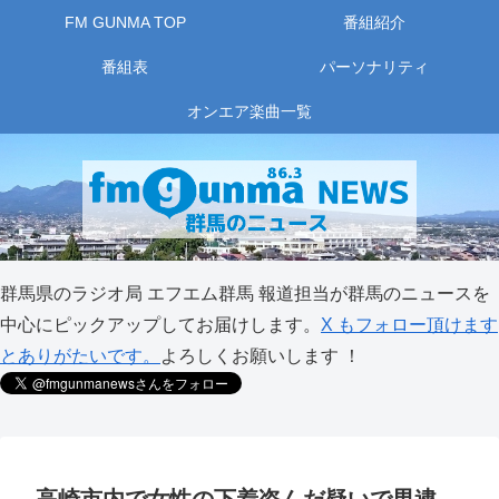
FM GUNMA TOP
番組紹介
番組表
パーソナリティ
オンエア楽曲一覧
群馬県のラジオ局 エフエム群馬 報道担当が群馬のニュースを
中心にピックアップしてお届けします。
X もフォロー頂けます
とありがたいです。
よろしくお願いします ！
高崎市内で女性の下着盗んだ疑いで男逮