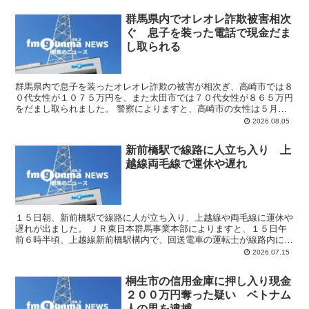
群馬県内でオレオレ詐欺被害相次
ぐ 息子を装った電話で現金だま
し取られる
群馬県内で息子を装ったオレオレ詐欺の被害が相次ぎ、高崎市では８
０代女性が１０７５万円を、また太田市では７０代女性が８６５万円
をだまし取られました。 警察によりますと、高崎市の女性は５月か
ら６月にかけて息子を装った男からの電話で「株を買って２...
2026.08.05
新前橋駅で線路に人立ち入り 上
越線両毛線で運休や遅れ
１５日朝、新前橋駅で線路に人が立ち入り、上越線や両毛線に運休や
遅れが出ました。 ＪＲ東日本群馬事業本部によりますと、１５日午
前６時半頃、上越線新前橋駅構内で、回送電車の運転士が線路内に複
数の人が立ち入っているのを発見しました。このため、上越...
2026.07.15
桐生市の信用金庫に押し入り現金
２００万円奪った疑い ベトナム
人の男を逮捕