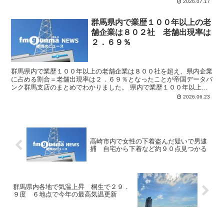
副主幹です。副主幹は伊勢崎市内の商業施設で、他人のスカ...
2026.07.17
群馬県内で業歴１００年以上の老
舗企業は８０２社 老舗出現率は
２．６９％
群馬県内で業歴１００年以上の老舗企業は８００社を超え、県内企業
に占める割合＝老舗出現率は２．６９％となったことが帝国データバ
ンク群馬支店のまとめでわかりました。 県内で業歴１００年以上の
老舗企業は去年１２月末時点で８０２社で、前の年より４０...
2026.06.23
高崎市内で女性の下着盗んだ疑いで男逮
捕 自宅から下着など約９０点見つかる
群馬県内各地で気温上昇 桐生で２９．
９度 ６地点で今年の最高気温更新