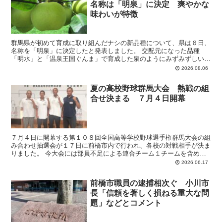
名称は「明泉」に決定 爽やかな
味わいが特徴
群馬県が初めて育成に取り組んだナシの新品種について、県は６日、
名称を「明泉」に決定したと発表しました。 交配元になった品種
「明水」と「温泉王国ぐんま」で育成した泉のようにみずみずしい食
味から名付けられました。大玉で食感がよく、冷やすと引き立...
2026.08.06
夏の高校野球群馬大会 熱戦の組
合せ決まる ７月４日開幕
７月４日に開幕する第１０８回全国高等学校野球選手権群馬大会の組
み合わせ抽選会が１７日に前橋市内で行われ、各校の対戦相手が決ま
りました。 今大会には部員不足による連合チーム１チームを含めた
６５校５９チームが参加し、夢舞台甲子園への切符をかけて...
2026.06.17
前橋市職員の逮捕相次ぐ 小川市
長「信頼を著しく損ねる重大な問
題」などとコメント