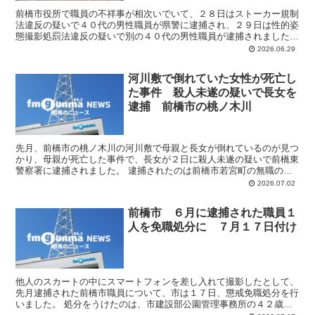
前橋市役所で職員の不祥事が相次いでいて、２８日はストーカー規制
法違反の疑いで４０代の男性職員が県警に逮捕され、２９日は性的姿
態撮影処罰法違反の疑いで別の４０代の男性職員が逮捕されました。
ストーカー規制法違反の疑いで逮捕されたのは、市民税課...
2026.06.29
河川敷で倒れていた女性が死亡し
た事件 殺人未遂の疑いで長女を
逮捕 前橋市の桃ノ木川
先月、前橋市の桃ノ木川の河川敷で母親と長女が倒れているのが見つ
かり、母親が死亡した事件で、長女が２日に殺人未遂の疑いで前橋東
警察署に逮捕されました。 逮捕されたのは前橋市若宮町の無職の女
（５５）です。警察によりますと女は先月１９日午前１１時...
2026.07.02
前橋市 ６月に逮捕された職員１
人を免職処分に ７月１７日付け
他人のスカートの中にスマートフォンを差し入れて撮影したとして、
先月逮捕された前橋市職員について、市は１７日、懲戒免職処分を行
いました。 処分をうけたのは、市建設部公園管理事務所の４２歳の