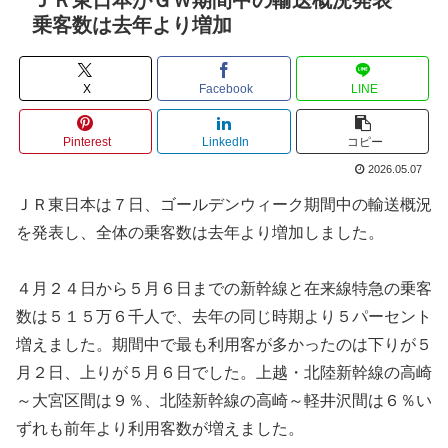
乗客数は去年より増加
X
Facebook
LINE
Pinterest
LinkedIn
コピー
2026.05.07
ＪＲ東日本は７日、ゴールデンウィーク期間中の輸送概況
を発表し、全体の乗客数は去年より増加しました。
４月２４日から５月６日までの新幹線と在来線特急の乗客
数は５１５万６千人で、去年の同じ時期より５パーセント
増えました。期間中で最も利用客が多かったのは下りが５
月２日、上りが５月６日でした。上越・北陸新幹線の高崎
～大宮区間は９％、北陸新幹線の高崎～軽井沢間は６％い
ずれも前年より利用客数が増えました。