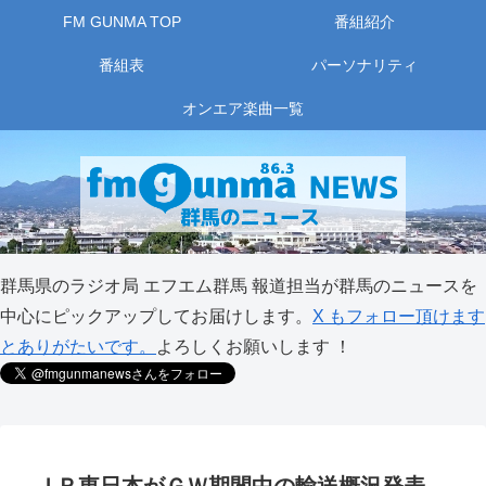
FM GUNMA TOP
番組紹介
番組表
パーソナリティ
オンエア楽曲一覧
群馬県のラジオ局 エフエム群馬 報道担当が群馬のニュースを
中心にピックアップしてお届けします。
X もフォロー頂けます
とありがたいです。
よろしくお願いします ！
ＪＲ東日本がＧＷ期間中の輸送概況発表