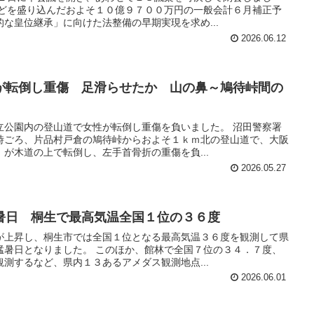
などを盛り込んだおよそ１０億９７００万円の一般会計６月補正予
な皇位継承」に向けた法整備の早期実現を求め...
2026.06.12
が転倒し重傷 足滑らせたか 山の鼻～鳩待峠間の
立公園内の登山道で女性が転倒し重傷を負いました。 沼田警察署
時ごろ、片品村戸倉の鳩待峠からおよそ１ｋｍ北の登山道で、大阪
が木道の上で転倒し、左手首骨折の重傷を負...
2026.05.27
暑日 桐生で最高気温全国１位の３６度
が上昇し、桐生市では全国１位となる最高気温３６度を観測して県
猛暑日となりました。 このほか、館林で全国７位の３４．７度、
測するなど、県内１３あるアメダス観測地点...
2026.06.01