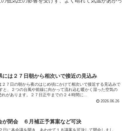
近の低気圧の影響を受けず、よく晴れて気温があがっ
県には２７日朝から相次いで接近の見込み
は２７日の朝から夜のはじめ頃にかけて相次いで接近する見込みで
ますと、２つの台風や前線に向かって流れ込む暖かく湿った空気の
れがあります。２７日正午までの２４時間に...
2026.06.26
会が閉会 ６月補正予算案など可決
１２日に本会議を開き、あわせて１８議案を可決して閉会しまし