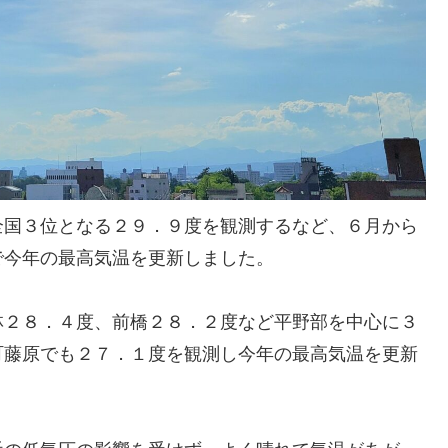
全国３位となる２９．９度を観測するなど、６月から
で今年の最高気温を更新しました。
林２８．４度、前橋２８．２度など平野部を中心に３
町藤原でも２７．１度を観測し今年の最高気温を更新