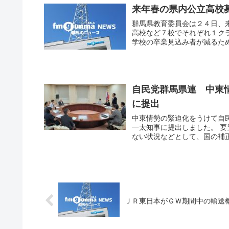
来年春の県内公立高校
群馬県教育委員会は２４日、
高校など７校でそれぞれ１ク
学校の卒業見込み者が減るため
自民党群馬県連 中東
に提出
中東情勢の緊迫化をうけて自
一太知事に提出しました。 
ない状況などとして、国の補正
ＪＲ東日本がＧＷ期間中の輸送