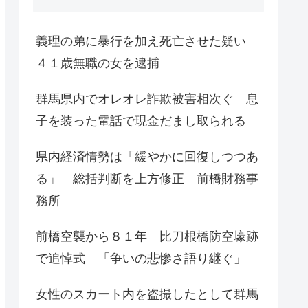
義理の弟に暴行を加え死亡させた疑い
４１歳無職の女を逮捕
群馬県内でオレオレ詐欺被害相次ぐ 息
子を装った電話で現金だまし取られる
県内経済情勢は「緩やかに回復しつつあ
る」 総括判断を上方修正 前橋財務事
務所
前橋空襲から８１年 比刀根橋防空壕跡
で追悼式 「争いの悲惨さ語り継ぐ」
女性のスカート内を盗撮したとして群馬