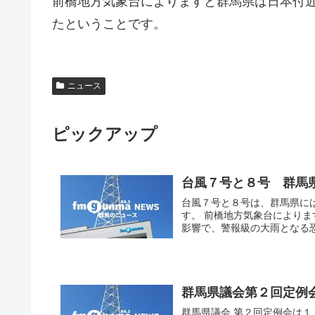
前橋地方気象台によりますと群馬県は日本付
たということです。
ニュース
ピックアップ
台風７号と８号 群馬
台風７号と８号は、群馬県に
す。 前橋地方気象台により
影響で、警報級の大雨となる恐
群馬県議会第２回定例
群馬県議会 第２回定例会は