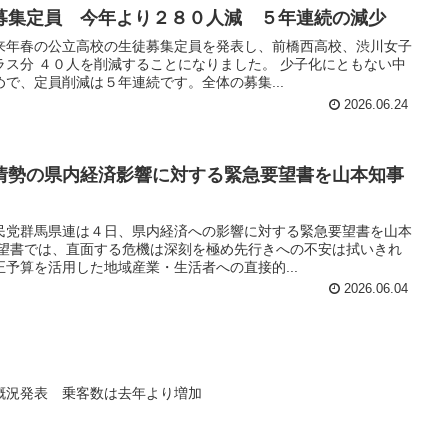
募集定員 今年より２８０人減 ５年連続の減少
来年春の公立高校の生徒募集定員を発表し、前橋西高校、渋川女子
ラス分 ４０人を削減することになりました。 少子化にともない中
で、定員削減は５年連続です。全体の募集...
2026.06.24
情勢の県内経済影響に対する緊急要望書を山本知事
民党群馬県連は４日、県内経済への影響に対する緊急要望書を山本
要望書では、直面する危機は深刻を極め先行きへの不安は拭いきれ
予算を活用した地域産業・生活者への直接的...
2026.06.04
概況発表 乗客数は去年より増加