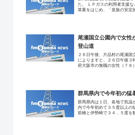
た。 ＬＰガスの利用者支援
算案をはじめ、「皇族の安定的
尾瀬国立公園内で女性
登山道
２６日午後、片品村の尾瀬国
によりますと、２６日午後３
府大阪市の無職の女性（７６）
群馬県内で今年初の猛
群馬県内は１日、各地で気温
内で今年初めて３５度以上の
前橋と伊勢崎で３４．５度を観