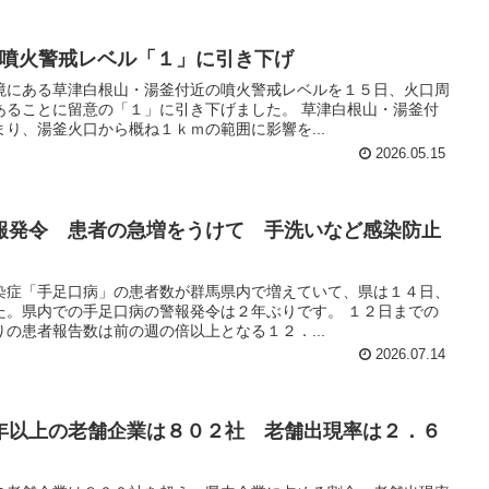
の噴火警戒レベル「１」に引き下げ
境にある草津白根山・湯釜付近の噴火警戒レベルを１５日、火口周
あることに留意の「１」に引き下げました。 草津白根山・湯釜付
り、湯釜火口から概ね１ｋｍの範囲に影響を...
2026.05.15
報発令 患者の急増をうけて 手洗いなど感染防止
染症「手足口病」の患者数が群馬県内で増えていて、県は１４日、
た。県内での手足口病の警報発令は２年ぶりです。 １２日までの
の患者報告数は前の週の倍以上となる１２．...
2026.07.14
年以上の老舗企業は８０２社 老舗出現率は２．６