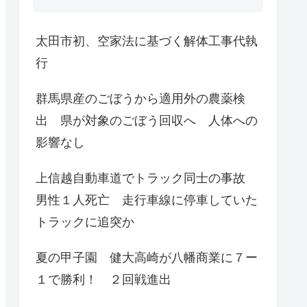
太田市初、空家法に基づく解体工事代執
行
群馬県産のごぼうから適用外の農薬検
出 県が対象のごぼう回収へ 人体への
影響なし
上信越自動車道でトラック同士の事故
男性１人死亡 走行車線に停車していた
トラックに追突か
夏の甲子園 健大高崎が八幡商業に７ー
１で勝利！ ２回戦進出