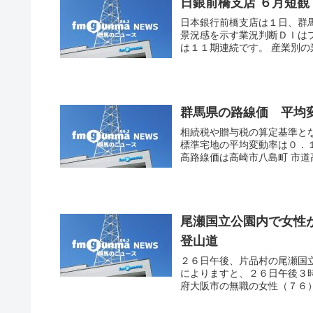
日銀前橋支店 ６月短
日本銀行前橋支店は１日、群
景況感を示す業況判断ＤＩは
は１１期連続です。 産業別の
群馬県の路線価 平均
相続税や贈与税の算定基準と
標準宅地の平均変動率は０．
高路線価は高崎市八島町 市道
尾瀬国立公園内で女性
登山道
２６日午後、片品村の尾瀬国
によりますと、２６日午後３
府大阪市の無職の女性（７６）