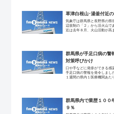
草津白根山･湯釜付近
気象庁は群馬県と長野県の県
辺規制の「２」から活火山で
近は去年８月、火山活動が高ま
群馬県が手足口病の警
対策呼びかけ
口や手などに発疹ができる感
手足口病の警報を発令しまし
１週間の県内１医療機関あたり
群馬県内で業歴１００
９％