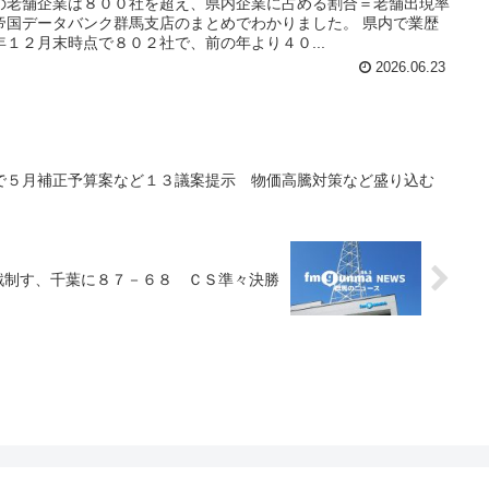
の老舗企業は８００社を超え、県内企業に占める割合＝老舗出現率
帝国データバンク群馬支店のまとめでわかりました。 県内で業歴
１２月末時点で８０２社で、前の年より４０...
2026.06.23
で５月補正予算案など１３議案提示 物価高騰対策など盛り込む
戦制す、千葉に８７－６８ ＣＳ準々決勝