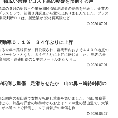
観 幅広い業種でコスト高の影響を指摘する声
馬県の６月の短観＝企業短期経済観測調査の結果を発表し、企業の
プラス１５で、前回３月調査から変化はありませんでした。プラス
業況判断ＤＩは、製造業が 資材費高騰など...
2026.07.01
変動率０．１％ ３４年ぶりに上昇
なる今年の路線価が１日公表され、群馬県内およそ４４００地点の
１パーセントとなり、３４年ぶりに上昇に転じました。 県内の最
高崎駅・連雀町線の１平方メートルあたり４...
2026.07.01
が転倒し重傷 足滑らせたか 山の鼻～鳩待峠間の
立公園内の登山道で女性が転倒し重傷を負いました。 沼田警察署
時ごろ、片品村戸倉の鳩待峠からおよそ１ｋｍ北の登山道で、大阪
が木道の上で転倒し、左手首骨折の重傷を負...
2026.05.27