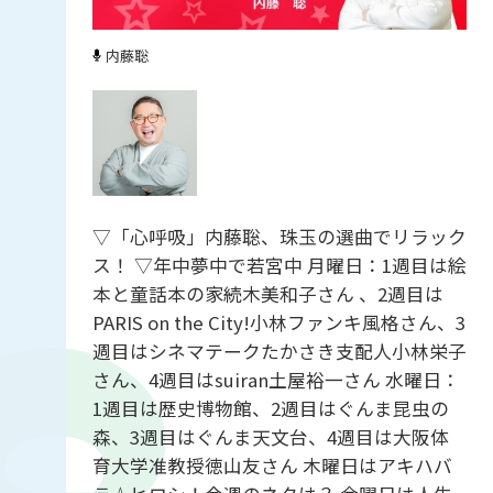
内藤聡
▽「心呼吸」内藤聡、珠玉の選曲でリラック
ス！ ▽年中夢中で若宮中 月曜日：1週目は絵
本と童話本の家続木美和子さん 、2週目は
PARIS on the City!小林ファンキ風格さん、3
週目はシネマテークたかさき支配人小林栄子
さん、4週目はsuiran土屋裕一さん 水曜日：
1週目は歴史博物館、2週目はぐんま昆虫の
森、3週目はぐんま天文台、4週目は大阪体
育大学准教授徳山友さん 木曜日はアキハバ