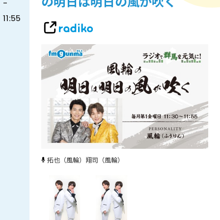
の明日は明日の風が吹く
-
11:55
拓也（風輪）
翔司（風輪）