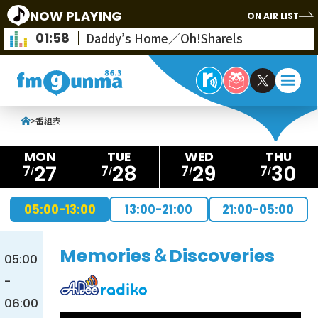
NOW PLAYING
ON AIR LIST
01:58
Daddy’s Home／Oh!Sharels
>
番組表
27
28
29
30
7
7
7
7
05:00-13:00
13:00-21:00
21:00-05:00
Memories＆Discoveries
05:00
-
06:00