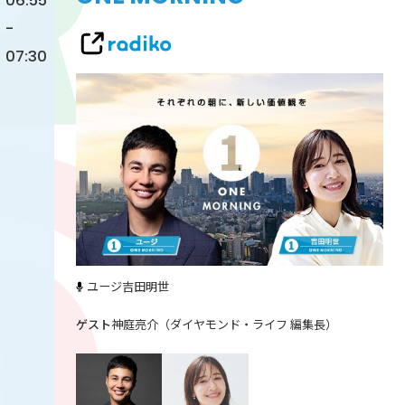
06:55
-
07:30
ユージ
吉田明世
神庭亮介（ダイヤモンド・ライフ 編集長）