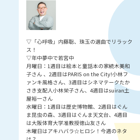
▽「心呼吸」内藤聡、珠玉の選曲でリラック
ス！
▽年中夢中で若宮中
月曜日：1週目は絵本と童話本の家続木美和
子さん 、2週目はPARIS on the City!小林フ
ァンキ風格さん、3週目はシネマテークたか
さき支配人小林栄子さん、4週目はsuiran土
屋裕一さん
水曜日：1週目は歴史博物館、2週目はぐん
ま昆虫の森、3週目はぐんま天文台、4週目
は大阪体育大学准教授徳山友さん
木曜日はアキハバラ☆ヒロシ！今週のネタ
は？