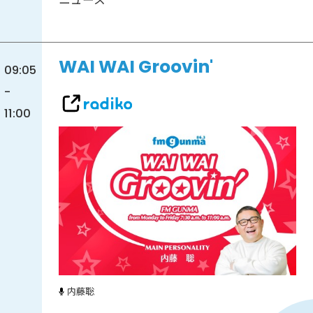
WAI WAI Groovin'
09:05
-
11:00
内藤聡