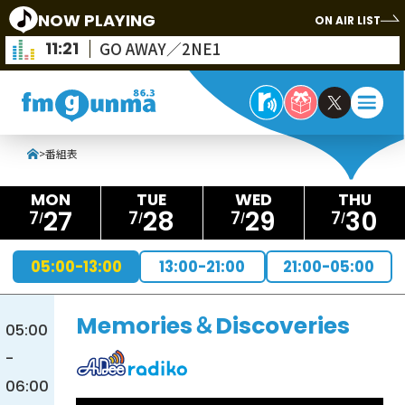
NOW PLAYING
ON AIR LIST
11:21
GO AWAY／2NE1
>
番組表
27
28
29
30
7
7
7
7
05:00-13:00
13:00-21:00
21:00-05:00
Memories＆Discoveries
05:00
-
06:00