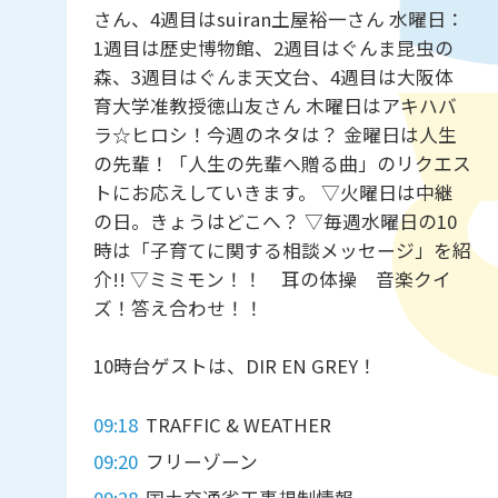
さん、4週目はsuiran土屋裕一さん 水曜日：
1週目は歴史博物館、2週目はぐんま昆虫の
森、3週目はぐんま天文台、4週目は大阪体
育大学准教授徳山友さん 木曜日はアキハバ
ラ☆ヒロシ！今週のネタは？ 金曜日は人生
の先輩！「人生の先輩へ贈る曲」のリクエス
トにお応えしていきます。 ▽火曜日は中継
の日。きょうはどこへ？ ▽毎週水曜日の10
時は「子育てに関する相談メッセージ」を紹
介!! ▽ミミモン！！ 耳の体操 音楽クイ
ズ！答え合わせ！！
10時台ゲストは、DIR EN GREY！
09:18
TRAFFIC & WEATHER
09:20
フリーゾーン
09:28
国土交通省工事規制情報