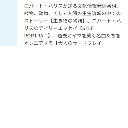
ロバート・ハリスが送る文化情報発信番組。
植物、動物、そして人間の生生流転の中での
ストーリー【生き物の物語】、ロバート・ハ
リスのデイリーエッセイ【SELF
PORTRAIT】、過去とイマを繋ぐ名曲たちを
オンエアする【大人のサードプレイ
ス】・・・好奇心をくすぐる雑談を添えなが
ら、”様々な生き方”のヒントを共有していき
ます。
ＪＡグリーンNAVI
12:55
-
13:00