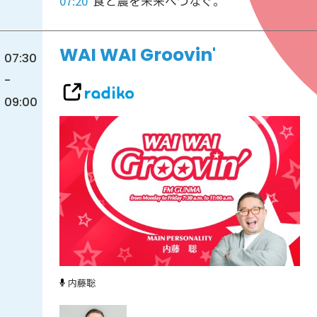
07:20
食と農を未来へつなぐ。
WAI WAI Groovin'
07:30
-
09:00
内藤聡