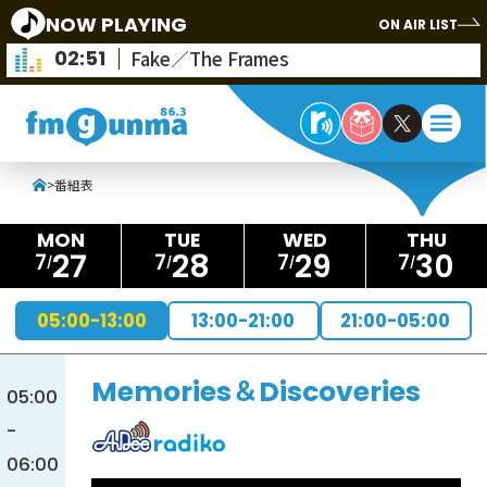
NOW PLAYING
ON AIR LIST
02:51
Fake／The Frames
>
番組表
27
28
29
30
7
7
7
7
05:00-13:00
13:00-21:00
21:00-05:00
Memories＆Discoveries
05:00
-
06:00