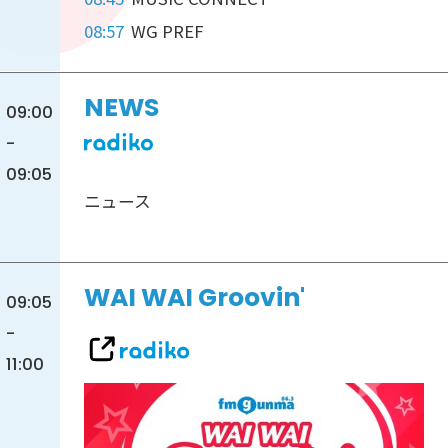
08:57
WG PREF
NEWS
09:00
-
09:05
ニュース
WAI WAI Groovin'
09:05
-
11:00