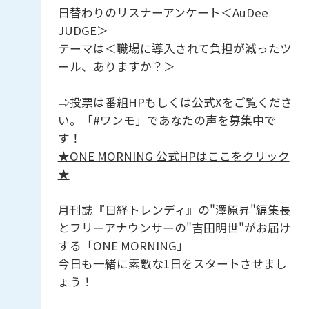
日替わりのリスナーアンケート＜AuDee
JUDGE＞
テーマは＜職場に導入されて負担が減ったツ
ール、ありますか？＞
⇨投票は番組HPもしくは公式Xをご覧くださ
い。「#ワンモ」であなたの声を募集中で
す！
★ONE MORNING 公式HPはここをクリック
★
月刊誌『日経トレンディ』の"澤原昇"編集長
とフリーアナウンサーの"吉田明世"がお届け
する「ONE MORNING」
今日も一緒に素敵な1日をスタートさせまし
ょう！