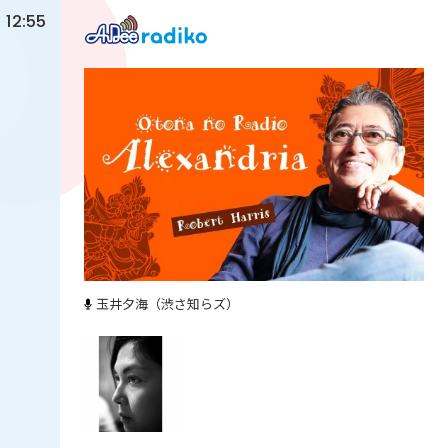
12:55
玉井夕海（渋さ知らズ）