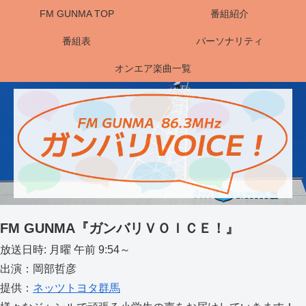
FM GUNMA TOP
番組紹介
番組表
パーソナリティ
オンエア楽曲一覧
FM GUNMA『ガンバリＶＯＩＣＥ！』
放送日時: 月曜 午前 9:54～
出演：岡部哲彦
提供：
ネッツトヨタ群馬