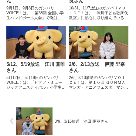
ん
良さん
9月1日、9月8日のガンバリ
10/31、11/7放送のガンバリＶＯ
VOICE！は、「第38回 全国小学
ＩＣＥ！は、「渋川子ども歌舞伎
生ハンドボール大会」で3位に輝
教室」に熱心に取り組んでいる渋
いた「富岡ラビッツ」のキャプテ
川市立古巻小学校３年、星野彩良
ン富岡市立高瀬小学校6年 今井
さんの声です。
咲瑠さんの声です。
5/12、5/19放送 江川 蒼唯
2/6、2/13放送 伊藤 里奈
さん
さん
5月12日、5月19日のガンバリ
2/6、2/13放送のガンバリＶＯＩ
VOICE！は、「ピアノ・ミュー
ＣＥ！は、第１０回 ＧＵＮＭＡ
ジックフェスティバル」小学生Ｂ
マンガ・アニメフェスタ、マンガ
部門で最優秀賞に輝いた伊勢崎市
部門（小学生）の大賞を受賞した
立宮郷第二小学校5年 江川 蒼唯
太田市立藪塚本町小学校６年、伊
さんの声です。
藤 里奈さんの声です。
3/9、3/16放送 池田 陽葵さん