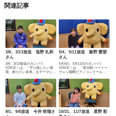
関連記事
3/6、3/13放送 塩野 礼和
5/4、5/11放送 飯野 愛望
さん
さん
3/6、3/13放送のガンバリ
5月4日、5月11日のガンバリ
VOICE！は、「守り残したい環
VOICE！は、「第10回 ベートー
境、創りたい未来」をテーマにし
ヴェン国際ピアノコンクール ア
た動画コンクール、第３回 Green
ジア」9歳以下の部で金賞に輝い
Blue Education Forumコンクール
た前橋市立新田小学校3年 飯野
Ｕ１２部門で環境大臣賞を受賞し
愛望さんの声です。
た吉岡町立駒寄小学校５年、塩...
9/1、9/8放送 今井 咲瑠さ
10/31、11/7放送 星野 彩