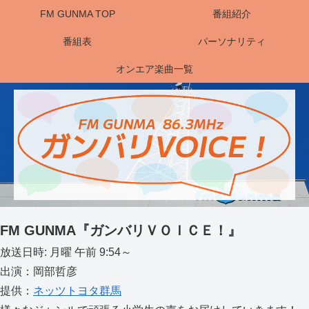
FM GUNMA TOP
番組紹介
番組表
パーソナリティ
オンエア楽曲一覧
FM GUNMA『ガンバリＶＯＩＣＥ！』
放送日時: 月曜 午前 9:54～
出演：岡部哲彦
提供：
ネッツトヨタ群馬