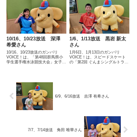
賞を受賞した、館林市立第二小学
2023 全日本女子学童軟式野球大
校4年 吉澤 璃勇さんの声です。
会」の出場権を獲得した前橋ガー
ルズのキャプテン、前橋市立城南
小学校6年 橋爪 美柚さ...
10/16、10/23放送 深澤
1/6、1/13放送 黒岩 新太
希愛さん
さん
10/16、10/23放送のガンバリ
1月6日、1月13日のガンバリ
VOICE！は、「第48回群馬県小
VOICE！は、スピードスケート
学生選手権水泳競技大会」女子小
の「第2回 ぐんまシングルトラッ
学4年生以下50m自由形と100m自
ク競技会」男子1,000mで優勝し
由形で大会新記録を樹立した、高
た嬬恋村立東部小学校6年 黒岩
崎市立中川小学校4年 深澤希愛
新太さんの声です。
さんの声です。
6/9、6/16放送 吉澤 有希さん
7/7、7/14放送 角田 唯華さん