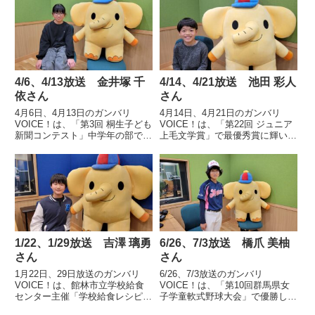
4/6、4/13放送 金井塚 千
4/14、4/21放送 池田 彩人
依さん
さん
4月6日、4月13日のガンバリ
4月14日、4月21日のガンバリ
VOICE！は、「第3回 桐生子ども
VOICE！は、「第22回 ジュニア
新聞コンテスト」中学年の部で最
上毛文学賞」で最優秀賞に輝いた
優秀賞を受賞した桐生市立相生小
前橋市立清里小学校5年 池田 彩
学校5年 金井塚 千依さんの声で
人さんの声です。
す。
1/22、1/29放送 吉澤 璃勇
6/26、7/3放送 橋爪 美柚
さん
さん
1月22日、29日放送のガンバリ
6/26、7/3放送のガンバリ
VOICE！は、館林市立学校給食
VOICE！は、「第10回群馬県女
センター主催「学校給食レシピコ
子学童軟式野球大会」で優勝し、
ンテスト」小中学生の部で最優秀
「NPBガールズトーナメント