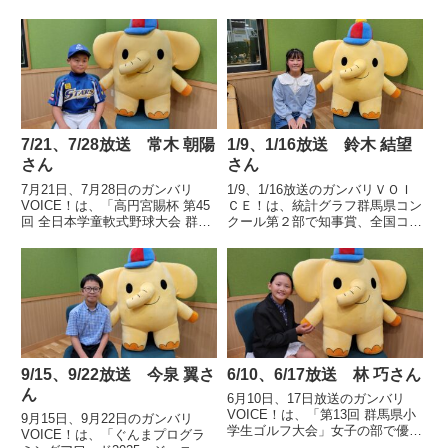
7/21、7/28放送 常木 朝陽
1/9、1/16放送 鈴木 結望
さん
さん
7月21日、7月28日のガンバリ
1/9、1/16放送のガンバリＶＯＩ
VOICE！は、「高円宮賜杯 第45
ＣＥ！は、統計グラフ群馬県コン
回 全日本学童軟式野球大会 群馬
クール第２部で知事賞、全国コン
県予選」で優勝した新里スターズ
クールにも入選した桐生市立川内
のキャプテン桐生市立新里中央小
小学校４年、鈴木 結望さんの声
学校6年 常木 朝陽さんの声で
です。
す。
9/15、9/22放送 今泉 翼さ
6/10、6/17放送 林 巧さん
ん
6月10日、17日放送のガンバリ
VOICE！は、「第13回 群馬県小
9月15日、9月22日のガンバリ
学生ゴルフ大会」女子の部で優勝
VOICE！は、「ぐんまプログラ
した伊勢崎市立豊受小学校5年