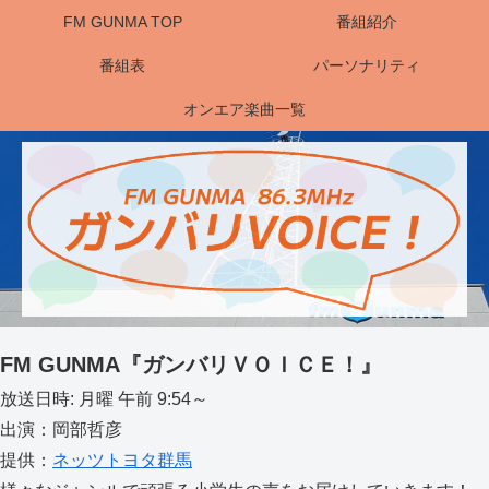
FM GUNMA TOP
番組紹介
番組表
パーソナリティ
オンエア楽曲一覧
FM GUNMA『ガンバリＶＯＩＣＥ！』
放送日時: 月曜 午前 9:54～
出演：岡部哲彦
提供：
ネッツトヨタ群馬