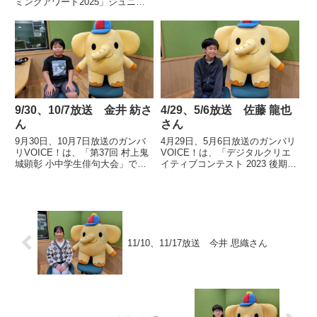
ミングアワード2025」ジュニア
林 巧さんの声です。
部門で優勝したぐんま国際アカデ
ミー初等部4年 今泉 翼さんの声
です。
9/30、10/7放送 金井 紡さ
4/29、5/6放送 佐藤 龍也
ん
さん
9月30日、10月7日放送のガンバ
4月29日、5月6日放送のガンバリ
リVOICE！は、「第37回 村上鬼
VOICE！は、「デジタルクリエ
城顕彰 小中学生俳句大会」で大
イティブコンテスト 2023 後期」
会最優秀賞の村上鬼城顕彰会長賞
デジタルゲーム部門で優秀賞を受
を受賞した高崎市立新町第一小学
賞し、すべての部門から選ばれる
校5年 金井 紡さんの声です。
グランプリに輝いた太田市立休泊
小学校6年 佐藤 龍也さんの声で
す。
11/10、11/17放送 今井 思織さん