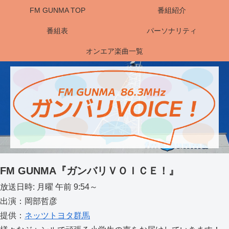
FM GUNMA TOP
番組紹介
番組表
パーソナリティ
オンエア楽曲一覧
FM GUNMA『ガンバリＶＯＩＣＥ！』
放送日時: 月曜 午前 9:54～
出演：岡部哲彦
提供：
ネッツトヨタ群馬