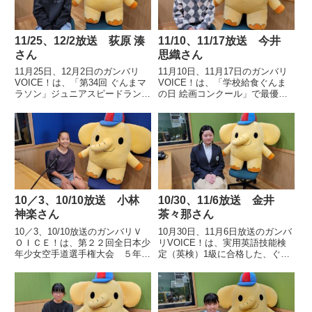
11/25、12/2放送 荻原 湊
11/10、11/17放送 今井
さん
思織さん
11月25日、12月2日のガンバリ
11月10日、11月17日のガンバリ
VOICE！は、「第34回 ぐんまマ
VOICE！は、「学校給食ぐんま
ラソン」ジュニアスピードラン小
の日 絵画コンクール」で最優秀
学生の部で優勝した伊勢崎市立殖
賞に輝いた高崎市立北小学校6
蓮小学校6年 荻原 湊さんの声で
年 今井 思織さんの声です。
す。
10／3、10/10放送 小林
10/30、11/6放送 金井
神楽さん
茶々那さん
10／3、10/10放送のガンバリＶ
10月30日、11月6日放送のガンバ
ＯＩＣＥ！は、第２２回全日本少
リVOICE！は、実用英語技能検
年少女空手道選手権大会 ５年女
定（英検）1級に合格した、ぐん
子 組手個人戦で見事優勝した太
ま国際アカデミー初等部6年 金
田市立駒形小学校５年、小林神楽
井 茶々那さんの声です。
さんの声です。