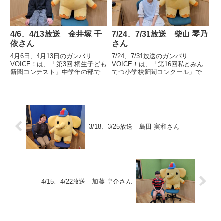
4/6、4/13放送 金井塚 千
7/24、7/31放送 柴山 琴乃
依さん
さん
4月6日、4月13日のガンバリ
7/24、7/31放送のガンバリ
VOICE！は、「第3回 桐生子ども
VOICE！は、「第16回私とみん
新聞コンテスト」中学年の部で最
てつ小学校新聞コンクール」で最
優秀賞を受賞した桐生市立相生小
優秀作品賞に次ぐ金賞「全国小学
学校5年 金井塚 千依さんの声で
校社会科研究協議会 会長賞」を
す。
受賞した、高崎市立箕輪小学校6
年 柴山 琴乃さんの声です。
3/18、3/25放送 島田 実和さん
4/15、4/22放送 加藤 皇介さん