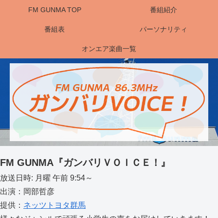
FM GUNMA TOP
番組紹介
番組表
パーソナリティ
オンエア楽曲一覧
FM GUNMA『ガンバリＶＯＩＣＥ！』
放送日時: 月曜 午前 9:54～
出演：岡部哲彦
提供：
ネッツトヨタ群馬