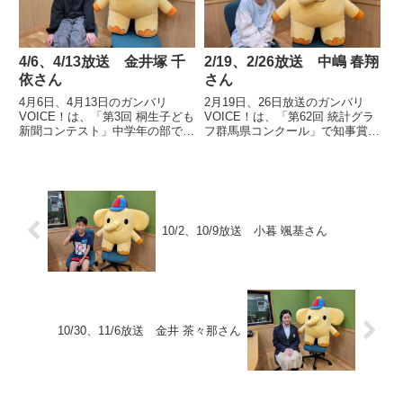
4/6、4/13放送 金井塚 千
2/19、2/26放送 中嶋 春翔
依さん
さん
4月6日、4月13日のガンバリ
2月19日、26日放送のガンバリ
VOICE！は、「第3回 桐生子ども
VOICE！は、「第62回 統計グラ
新聞コンテスト」中学年の部で最
フ群馬県コンクール」で知事賞に
優秀賞を受賞した桐生市立相生小
輝き、全国コンクールに出品され
学校5年 金井塚 千依さんの声で
佳作を受賞した、渋川市立豊秋小
す。
学校4年 中嶋 春翔さんの声で
す。
10/2、10/9放送 小暮 颯基さん
10/30、11/6放送 金井 茶々那さん