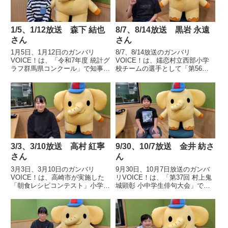
1/5、1/12放送 森下 結也
8/7、8/14放送 黒岩 永遠
さん
さん
1月5日、1月12日のガンバリ
8/7、8/14放送のガンバリ
VOICE！は、「令和7年度 統計グ
VOICE！は、嬬恋村立西部小学
ラフ群馬県コンクール」で知事賞
校チームの選手として「第56回
に輝き、特に優秀な作品として全
交通安全子供自転車群馬県大会」
国コンクールに出品され、佳作を
で優勝し、「交通安全子供自転車
受賞した桐生市立川内小学校4
全国大会」の出場権を獲得した、
年 森下 結也さんの声です。
嬬恋村立西部小学校6年 黒岩 永
遠さんの声です。
3/3、3/10放送 高村 紅寧
9/30、10/7放送 金井 紡さ
さん
ん
3月3日、3月10日のガンバリ
9月30日、10月7日放送のガンバ
VOICE！は、高崎市が実施した
リVOICE！は、「第37回 村上鬼
「朝食レシピコンテスト」小学生
城顕彰 小中学生俳句大会」で大
の部で最優秀賞を受賞した高崎市
会最優秀賞の村上鬼城顕彰会長賞
立八幡小学校6年 高村 紅寧さん
を受賞した高崎市立新町第一小学
の声です。
校5年 金井 紡さんの声です。