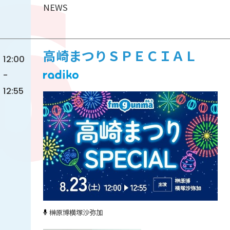
NEWS
高崎まつりＳＰＥＣＩＡＬ
12:00
-
12:55
榊原博
横塚沙弥加