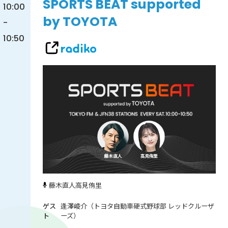
SPORTS BEAT supported
10:00
by TOYOTA
-
10:50
藤木直人
高見侑里
逢澤崚介（トヨタ自動車硬式野球部 レッドクルーザ
ーズ）