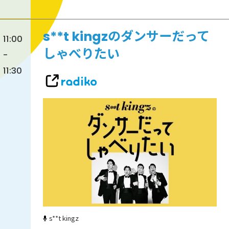
s**t kingzのダンサーだって
11:00
しゃべりたい
-
11:30
s**t kingz