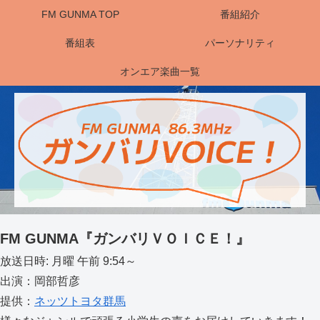
FM GUNMA TOP
番組紹介
番組表
パーソナリティ
オンエア楽曲一覧
FM GUNMA『ガンバリＶＯＩＣＥ！』
放送日時: 月曜 午前 9:54～
出演：岡部哲彦
提供：
ネッツトヨタ群馬