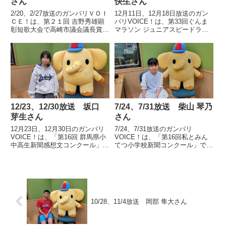
さん
快生さん
2/20、2/27放送のガンバリＶＯＩ
12月11日、12月18日放送のガン
ＣＥ！は、第２１回 吉野秀雄顕
バリVOICE！は、第33回ぐんま
彰短歌大会で高崎市議会議長賞を
マラソン ジュニアスピードラン
受賞した高崎市立下里見小学校５
小学生の部で1位になった、高崎
年、中島 汐織さんの声です。
市立西部小学校6年 小林 快生さ
んの声です。
12/23、12/30放送 坂口
7/24、7/31放送 柴山 琴乃
芽生さん
さん
12月23日、12月30日のガンバリ
7/24、7/31放送のガンバリ
VOICE！は、「第16回 群馬県小
VOICE！は、「第16回私とみん
中高生新聞感想文コンクール」小
てつ小学校新聞コンクール」で最
学校高学年の部で最優秀賞を受賞
優秀作品賞に次ぐ金賞「全国小学
した前橋市立東小学校5年 坂口
校社会科研究協議会 会長賞」を
芽生さんの声です。
受賞した、高崎市立箕輪小学校6
年 柴山 琴乃さんの声です。
10/28、11/4放送 岡部 隼大さん