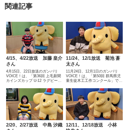
関連記事
4/15、4/22放送 加藤 皇介
11/24、12/1放送 菊池 蒼
さん
太さん
4月15日、22日放送のガンバリ
11月24日、12月1日のガンバリ
VOICE！は、「第36回 上毛新聞
VOICE！は、「第50回 群馬県児
カインズカップ U-12 ラグビーフ
童生徒木工工作コンクール」で最
ットボール大会」小学3・4年 7人
高賞の群馬県知事賞を受賞した玉
制の部で優勝した「桐生ペガサ
村町立玉村小学校6年 菊池 蒼太
ス」のキャプテンぐんま国際アカ
さんの声です。
デミー初等部5年 加藤 皇介さん
の声です。
2/20、2/27放送 中島 汐織
12/11、12/18放送 小林