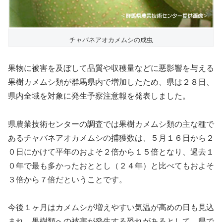
チャバネアオカメムシの成虫
果物に被害を及ぼして品質や収穫量などに悪影響を与える
果樹カメムシ類が群馬県内で増加したため、県は２８日、
県内全域を対象に発生予察注意報を発表しました。
県農業技術センターの調査では果樹カメムシ類の主な種で
あるチャバネアオカメムシの捕獲数は、５月１６日から２
０日にかけて平年のおよそ２倍から１５倍となり、過去１
０年で最も多かったおととし（２４年）と比べてもおよそ
３倍から７倍だということです。
今後１ヶ月はカメムシが増えやすい気温が高めの日も見込
まれ、果樹類への被害が発生する恐れがあるとして、県で