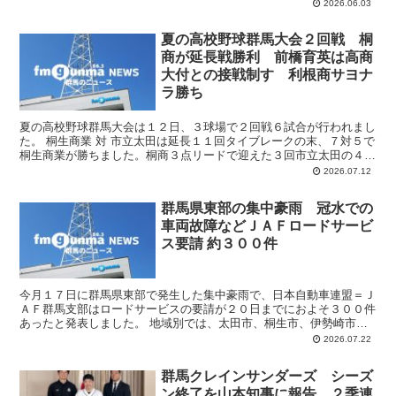
症、１日に市内の医療機関を受診し、その後の検査ではしか...
2026.06.03
夏の高校野球群馬大会２回戦 桐
商が延長戦勝利 前橋育英は高商
大付との接戦制す 利根商サヨナ
ラ勝ち
夏の高校野球群馬大会は１２日、３球場で２回戦６試合が行われまし
た。 桐生商業 対 市立太田は延長１１回タイブレークの末、７対５で
桐生商業が勝ちました。桐商３点リードで迎えた３回市立太田の４番
高橋が大会１０号の３ランホームランを放って逆転しま...
2026.07.12
群馬県東部の集中豪雨 冠水での
車両故障などＪＡＦロードサービ
ス要請 約３００件
今月１７日に群馬県東部で発生した集中豪雨で、日本自動車連盟＝Ｊ
ＡＦ群馬支部はロードサービスの要請が２０日までにおよそ３００件
あったと発表しました。 地域別では、太田市、桐生市、伊勢崎市か
らの要請が多かったということです。内容は冠水した道路へ...
2026.07.22
群馬クレインサンダーズ シーズ
ン終了を山本知事に報告 ２季連