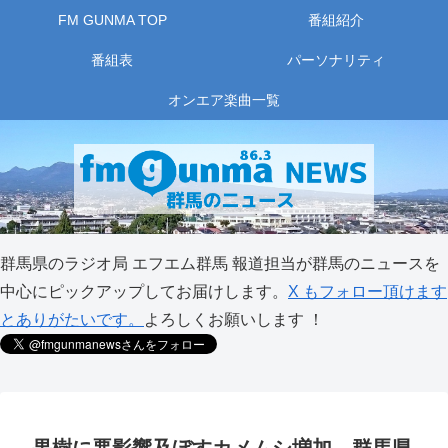
FM GUNMA TOP
番組紹介
番組表
パーソナリティ
オンエア楽曲一覧
群馬県のラジオ局 エフエム群馬 報道担当が群馬のニュースを
中心にピックアップしてお届けします。
X もフォロー頂けます
とありがたいです。
よろしくお願いします ！
果樹に悪影響及ぼすカメムシ増加 群馬県