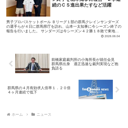
続のＣＳ進出果たすなど活躍
男子プロバスケットボール Ｂリーグ１部の群馬クレインサンダーズ
の選手らが４日に群馬県庁を訪れ、山本一太知事に今シーズン終了の
報告を行いました。 サンダーズは今シーズン４２勝１８敗で東地区
１３チーム中３位、ワイルドカード１位となり、２季連続２...
2026.06.04
前橋家庭裁判所の小海所長が就任会見
群馬県出身 適正迅速な裁判実現など抱
負語る
群馬県の４月有効求人倍率１．２０倍
４ヶ月連続で低下
ホーム
ニュース