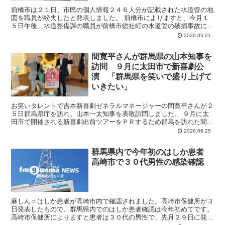
前橋市は２１日、市民の個人情報２４６人分が記載された水道管の地
図を職員が紛失したと発表しました。 前橋市によりますと、今月１
５日午後、水道整備課の職員が前橋市総社町の水道管の破損事故に緊
急対応するため、水道使用者の名前や住所などが記載された...
2026.05.21
間寛平さんが群馬県の山本知事を
訪問 ９月に太田市で新喜劇公
演 「群馬県を笑いで盛り上げて
いきたい」
お笑いタレントで吉本新喜劇ゼネラルマネージャーの間寛平さんが２
５日群馬県庁を訪れ、山本一太知事を表敬訪問しました。 ９月に太
田市で開催される新喜劇出前ツアーをＰＲするため群馬を訪れた間さ
んは、持ち前のギャグを披露しながら「群馬県を笑いで盛り...
2026.06.25
群馬県内で今年初のはしか患者
高崎市で３０代男性の感染確認
麻しん＝はしか患者が高崎市内で確認されました。高崎市保健所が３
日発表したもので、群馬県内でのはしか患者確認は今年初めてです。
高崎市保健所によりますと患者は３０代の男性で、先月２９日に発