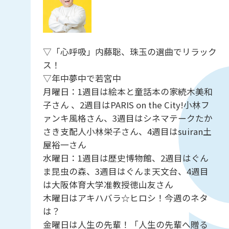
▽「心呼吸」内藤聡、珠玉の選曲でリラック
ス！
▽年中夢中で若宮中
月曜日：1週目は絵本と童話本の家続木美和
子さん 、2週目はPARIS on the City!小林フ
ァンキ風格さん、3週目はシネマテークたか
さき支配人小林栄子さん、4週目はsuiran土
屋裕一さん
水曜日：1週目は歴史博物館、2週目はぐん
ま昆虫の森、3週目はぐんま天文台、4週目
は大阪体育大学准教授徳山友さん
木曜日はアキハバラ☆ヒロシ！今週のネタ
は？
金曜日は人生の先輩！「人生の先輩へ贈る