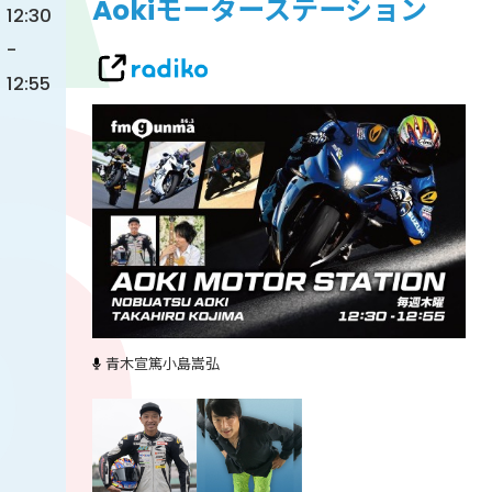
Aokiモーターステーション
12:30
-
12:55
青木宣篤
小島嵩弘