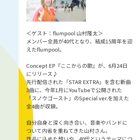
＜ゲスト：flumpool 山村隆太＞
メンバー全員が40代となり、結成15周年を迎
えたflumpool。
Concept EP『ここからの歌』が、6月24日
にリリース♪
先行配信された「STAR EXTRA」を含む新曲
3曲に、今年1月にYouTubeで公開された
「スノウゴースト」のSpecial ver.を加えた
全4曲が収録。
自分自身と深く向き合い、音楽やバンドに
ついて内省を重ねてきた山村さん。
作品に込めた想いや、40代というテーマにつ