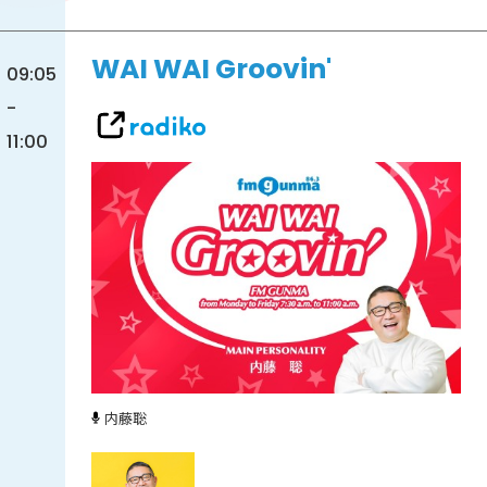
WAI WAI Groovin'
09:05
-
11:00
内藤聡