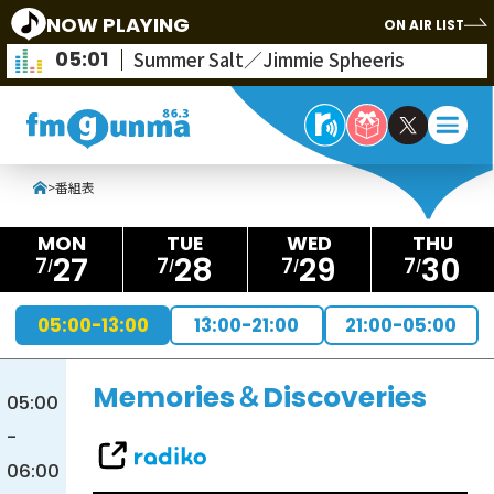
NOW PLAYING
ON AIR LIST
05:01
Summer Salt／Jimmie Spheeris
>
番組表
27
28
29
30
7
7
7
7
05:00-13:00
13:00-21:00
21:00-05:00
Memories＆Discoveries
05:00
-
06:00