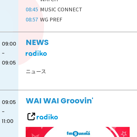
08:45
MUSIC CONNECT
08:57
WG PREF
NEWS
09:00
-
09:05
ニュース
WAI WAI Groovin'
09:05
-
11:00