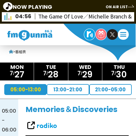
NOW PLAYING
ON AIR LIST
04:56
The Game Of Love／Michelle Branch & N
>
番組表
27
28
29
30
7
7
7
7
05:00-13:00
13:00-21:00
21:00-05:00
Memories＆Discoveries
05:00
-
06:00