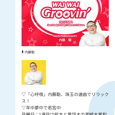
内藤聡
▽「心呼吸」内藤聡、珠玉の選曲でリラック
ス！
▽年中夢中で若宮中
月曜日：1週目は絵本と童話本の家続木美和