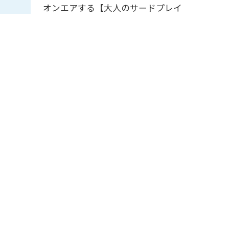
オンエアする【大人のサードプレイ
ス】・・・好奇心をくすぐる雑談を添えなが
ら、”様々な生き方”のヒントを共有していき
ます。
ＪＡグリーンNAVI
12:55
-
13:00