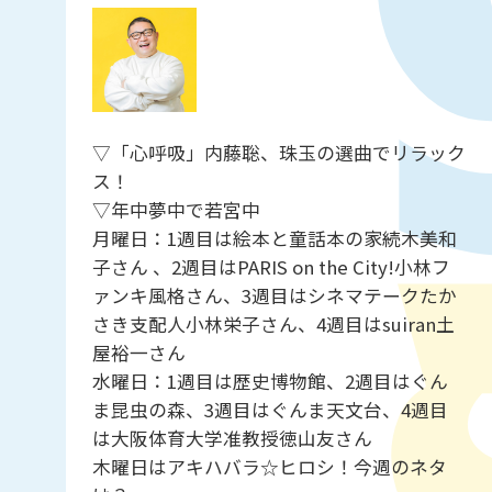
▽「心呼吸」内藤聡、珠玉の選曲でリラック
ス！
▽年中夢中で若宮中
月曜日：1週目は絵本と童話本の家続木美和
子さん 、2週目はPARIS on the City!小林フ
ァンキ風格さん、3週目はシネマテークたか
さき支配人小林栄子さん、4週目はsuiran土
屋裕一さん
水曜日：1週目は歴史博物館、2週目はぐん
ま昆虫の森、3週目はぐんま天文台、4週目
は大阪体育大学准教授徳山友さん
木曜日はアキハバラ☆ヒロシ！今週のネタ