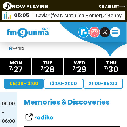
NOW PLAYING
ON AIR LIST
05:05
Caviar (feat. Mathilda Homer)／Benny S
>
番組表
27
28
29
30
7
7
7
7
05:00-13:00
13:00-21:00
21:00-05:00
Memories＆Discoveries
05:00
-
06:00