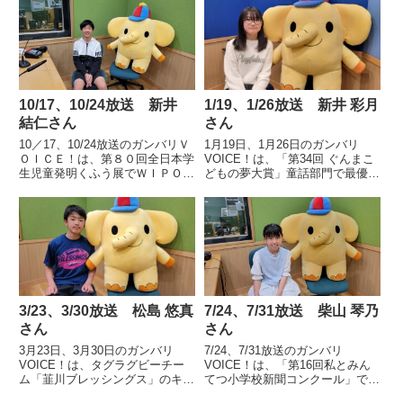
10/17、10/24放送 新井
1/19、1/26放送 新井 彩月
結仁さん
さん
10／17、10/24放送のガンバリＶ
1月19日、1月26日のガンバリ
ＯＩＣＥ！は、第８０回全日本学
VOICE！は、「第34回 ぐんまこ
生児童発明くふう展でＷＩＰＯ賞
どもの夢大賞」童話部門で最優秀
を受賞した高崎市立北部小学校６
賞に輝いた伊勢崎市立宮郷第二小
年、新井結仁さんの声です。
学校 5年 新井 彩月さんの声で
す。
3/23、3/30放送 松島 悠真
7/24、7/31放送 柴山 琴乃
さん
さん
3月23日、3月30日のガンバリ
7/24、7/31放送のガンバリ
VOICE！は、タグラグビーチー
VOICE！は、「第16回私とみん
ム「韮川ブレッシングス」のキャ
てつ小学校新聞コンクール」で最
プテンとして「SMBCカップ 第
優秀作品賞に次ぐ金賞「全国小学