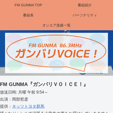
FM GUNMA TOP
番組紹介
番組表
パーソナリティ
オンエア楽曲一覧
FM GUNMA『ガンバリＶＯＩＣＥ！』
放送日時: 月曜 午前 9:54～
出演：岡部哲彦
提供：
ネッツトヨタ群馬