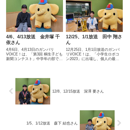
22回全国小学生タグラグビー大
校社会科研究協議会 会長賞」を
会 全国大会」に出場した太田市
受賞した、高崎市立箕輪小学校6
立韮川小学校6年 松島 悠真さん
年 柴山 琴乃さんの声です。
の声です。
4/6、4/13放送 金井塚 千
12/25、1/1放送 田中 翔さ
依さん
ん
4月6日、4月13日のガンバリ
12月25日、1月1日放送のガンバ
VOICE！は、「第3回 桐生子ども
リVOICE！は、「小学生ロボコ
新聞コンテスト」中学年の部で最
ン2023」に出場し、個人の最高
優秀賞を受賞した桐生市立相生小
賞「小学生ロボコン大賞 個人部
学校5年 金井塚 千依さんの声で
門」を受賞した、太田市立城西小
す。
学校5年 田中 翔さんの声です。
12/8、12/15放送 深澤 要さん
1/5、1/12放送 森下 結也さん