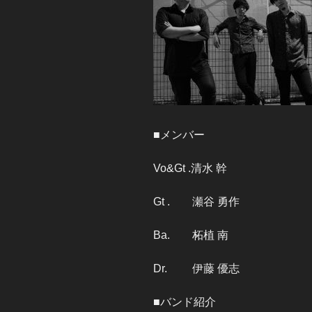
■メンバー
Vo&Gt .清水 幹
Gt . 瀬谷 勇作
Ba. 柘植 南
Dr. 伊藤 優志
■バンド紹介