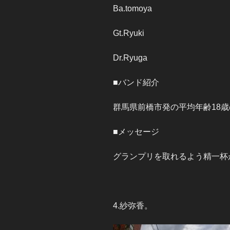
Ba.tomoya
Gt.Ryuki
Dr.Ryuga
■バンド紹介
群馬県前橋市発の平均年齢18
■メッセージ
グランプリを取れるよう精一杯
4.紗弥香。