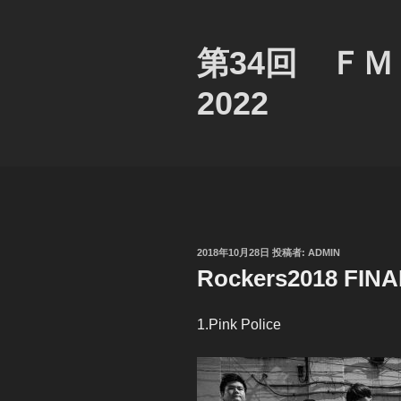
コ
ン
テ
第34回 Ｆ
ン
2022
ツ
へ
ス
キ
ッ
プ
投
2018年10月28日
投稿者:
ADMIN
稿
Rockers2018 FINA
日:
1.Pink Police