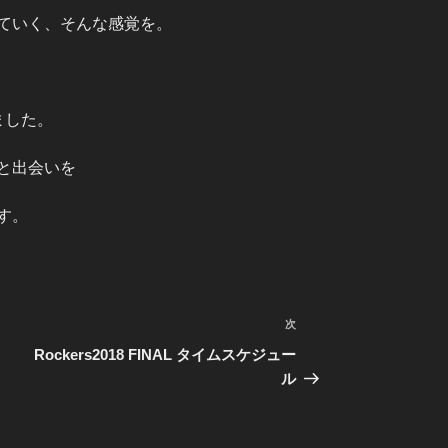
ていく、そんな感覚を。
ました。
と出会いを
す。
次
次
の
Rockers2018 FINAL タイムスケジュー
投
ル
稿