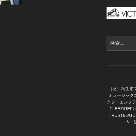
検
索:
（財）桐生市
ミュージック
クターエンタテ
FLEEZ/RE
TRUST55/GUN
内・