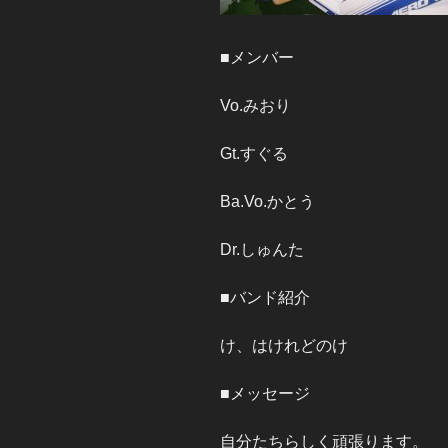
■メンバー
Vo.みおり
Gt.すぐる
Ba.Vo.かとう
Dr.しゅんた
■バンド紹介
け、はけれどのけ
■メッセージ
自分たちらしく頑張ります。