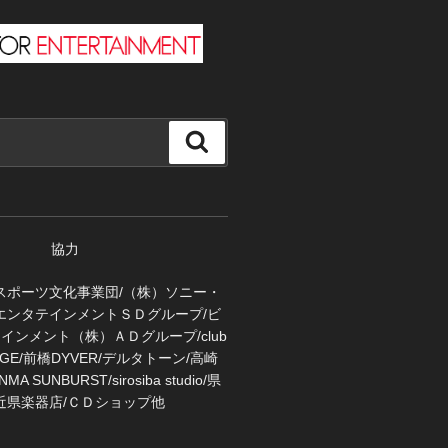
検
索
協力
スポーツ文化事業団/（株）ソニー・
エンタテインメントＳＤグループ/ビ
インメント（株）ＡＤグループ/club
FUGE/前橋DYVER/デルタトーン/高崎
MA SUNBURST/sirosiba studio/県
近県楽器店/ＣＤショップ他