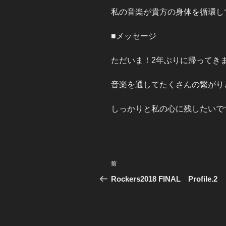
私の音楽が貴方の身体を循環し
■メッセージ
ただいま！2年ぶりに帰ってき
音楽を通してたくさんの繋がり
しっかりと私の心に残したいで
投
前
前
稿
の
Rockers2018 FINAL Profile.2
投
ナ
稿
ビ