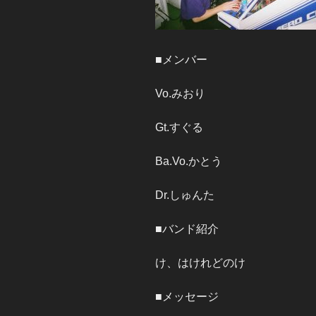
■メンバー
Vo.みおり
Gt.すぐる
Ba.Vo.かとう
Dr.しゅんた
■バンド紹介
け、はけれどのけ
■メッセージ