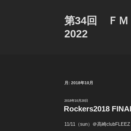
コ
ン
テ
第34回 Ｆ
ン
2022
ツ
へ
ス
キ
ッ
プ
月:
2018年10月
投
2018年10月28日
稿
Rockers2018 
日:
11/11（sun）＠高崎clubFLEEZ