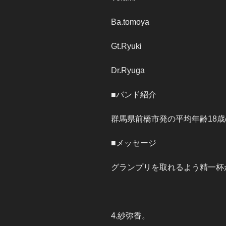
Ba.tomoya
Gt.Ryuki
Dr.Ryuga
■バンド紹介
群馬県前橋市発の平均年齢18
■メッセージ
グランプリを取れるよう精一杯
4.紗弥香。