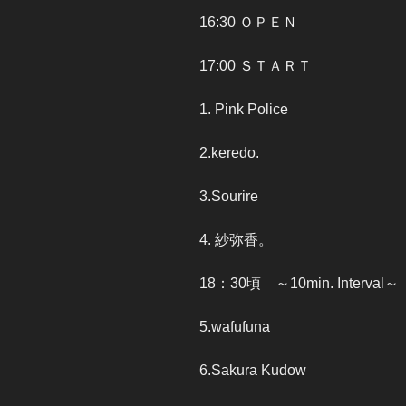
16:30 ＯＰＥＮ
17:00 ＳＴＡＲＴ
1. Pink Police
2.keredo.
3.Sourire
4. 紗弥香。
18：30頃 ～10min. Interval～
5.wafufuna
6.Sakura Kudow