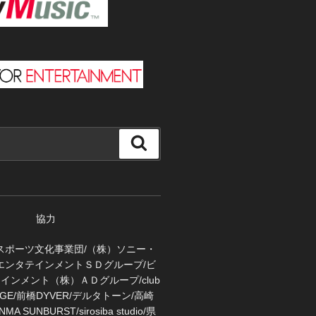
検
索
協力
スポーツ文化事業団/（株）ソニー・
エンタテインメントＳＤグループ/ビ
インメント（株）ＡＤグループ/club
FUGE/前橋DYVER/デルタトーン/高崎
MA SUNBURST/sirosiba studio/県