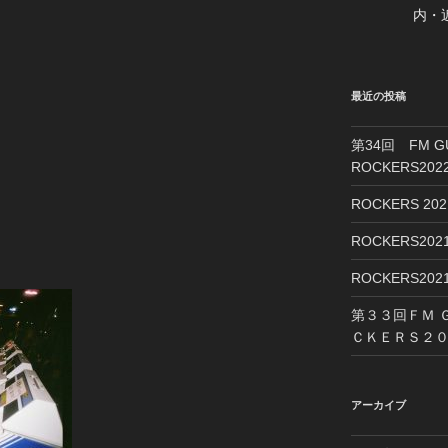
内・
最近の投稿
第34回 FM 
ROCKERS2
ROCKERS 2
ROCKERS2
ROCKERS2
第３３回ＦＭ 
ＣＫＥＲＳ２０
アーカイブ