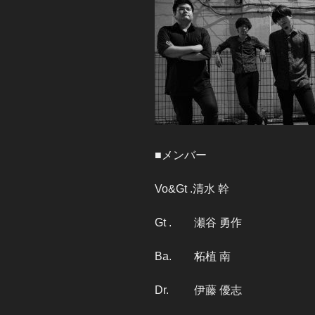
■メンバー
Vo&Gt .清水 幹
Gt . 瀬谷 勇作
Ba. 柘植 南
Dr. 伊藤 優志