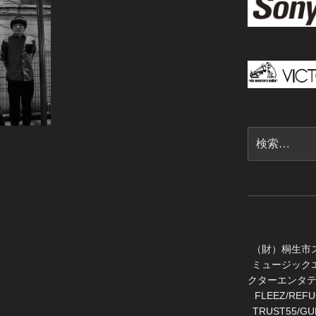
検
索:
（財）桐生市
ミュージック
クターエンタテ
FLEEZ/RE
TRUST55/GUN