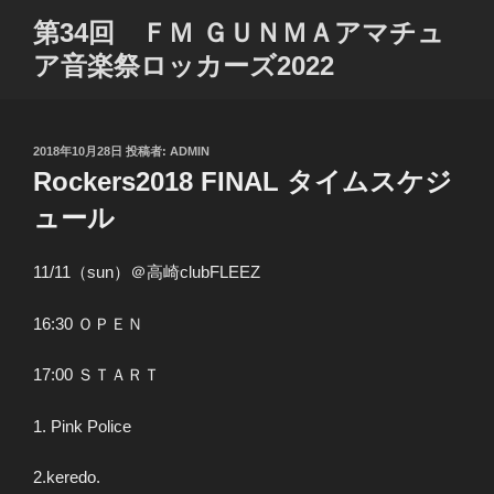
コ
第34回 ＦＭ ＧＵＮＭＡアマチュ
ン
ア音楽祭ロッカーズ2022
テ
ン
ツ
へ
投
2018年10月28日
投稿者:
ADMIN
ス
稿
Rockers2018 FINAL タイムスケジ
日:
キ
ュール
ッ
プ
11/11（sun）＠高崎clubFLEEZ
16:30 ＯＰＥＮ
17:00 ＳＴＡＲＴ
1. Pink Police
2.keredo.