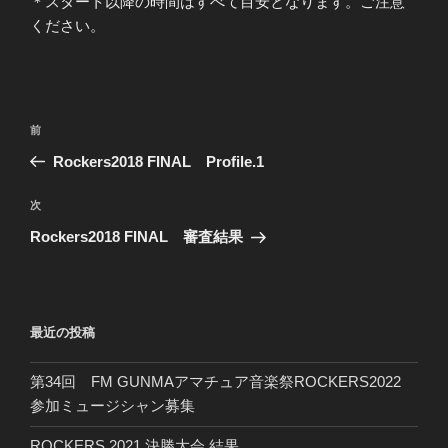
＊スタート以降の時間はすべて目安となります。ご注意
ください。
投
前
前
稿
の
Rockers2018 FINAL Profile.1
ナ
投
ビ
稿
次
次
ゲ
の
Rockers2018 FINAL 審査結果
投
ー
稿
シ
ョ
最近の投稿
ン
第34回 FM GUNMAアマチュア音楽祭ROCKERS2022
参加ミュージシャン募集
ROCKERS 2021 決勝大会 結果