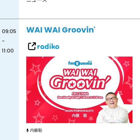
WAI WAI Groovin'
09:05
-
11:00
内藤聡