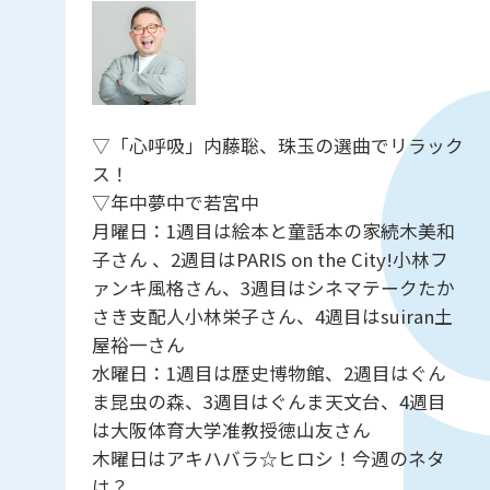
▽「心呼吸」内藤聡、珠玉の選曲でリラック
ス！
▽年中夢中で若宮中
月曜日：1週目は絵本と童話本の家続木美和
子さん 、2週目はPARIS on the City!小林フ
ァンキ風格さん、3週目はシネマテークたか
さき支配人小林栄子さん、4週目はsuiran土
屋裕一さん
水曜日：1週目は歴史博物館、2週目はぐん
ま昆虫の森、3週目はぐんま天文台、4週目
は大阪体育大学准教授徳山友さん
木曜日はアキハバラ☆ヒロシ！今週のネタ
は？