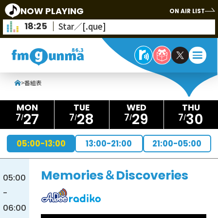
NOW PLAYING
ON AIR LIST
18:25
Star／[.que]
>
番組表
27
28
29
30
7
7
7
7
05:00-13:00
13:00-21:00
21:00-05:00
Memories＆Discoveries
05:00
-
06:00