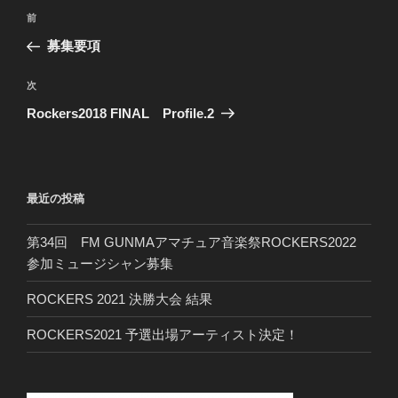
投
前
前
稿
の
募集要項
ナ
投
ビ
稿
次
次
ゲ
の
Rockers2018 FINAL Profile.2
投
ー
稿
シ
ョ
最近の投稿
ン
第34回 FM GUNMAアマチュア音楽祭ROCKERS2022
参加ミュージシャン募集
ROCKERS 2021 決勝大会 結果
ROCKERS2021 予選出場アーティスト決定！