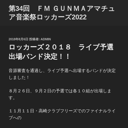
コ
第34回 ＦＭ ＧＵＮＭＡアマチュ
ン
ア音楽祭ロッカーズ2022
テ
ン
ツ
へ
投
2018年8月6日
投稿者:
ADMIN
ス
稿
ロッカーズ２０１８ ライブ予選
日:
キ
出場バンド決定！！
ッ
プ
音源審査を通過し、ライブ予選へ出場するバンドが決定
しました！
８月２６日、９月２日の予選では各１０組が出場しま
す。
１１月１１日・高崎クラブフリーズでのファイナルライ
ブへの