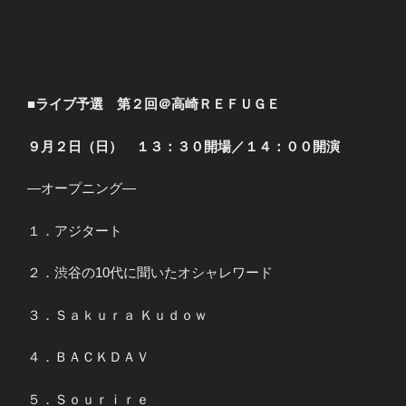
■ライブ予選 第２回＠高崎ＲＥＦＵＧＥ
９月２日（日） １３：３０開場／１４：００開演
―オープニング―
１．アジタート
２．渋谷の10代に聞いたオシャレワード
３．Ｓａｋｕｒａ Ｋｕｄｏｗ
４．ＢＡＣＫＤＡＶ
５．Ｓｏｕｒｉｒｅ