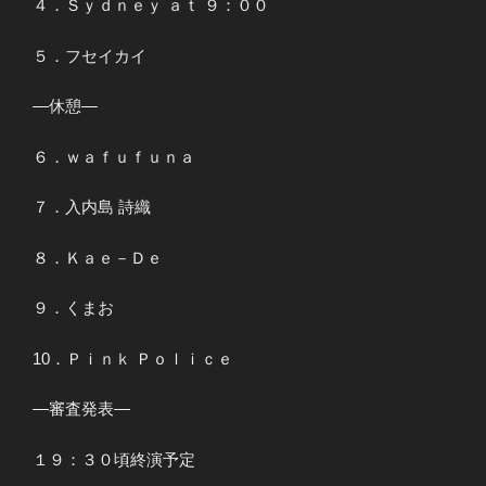
４．Ｓｙｄｎｅｙ ａｔ ９：００
５．フセイカイ
―休憩―
６．ｗａｆｕｆｕｎａ
７．入内島 詩織
８．Ｋａｅ－Ｄｅ
９．くまお
10．Ｐｉｎｋ Ｐｏｌｉｃｅ
―審査発表―
１９：３０頃終演予定