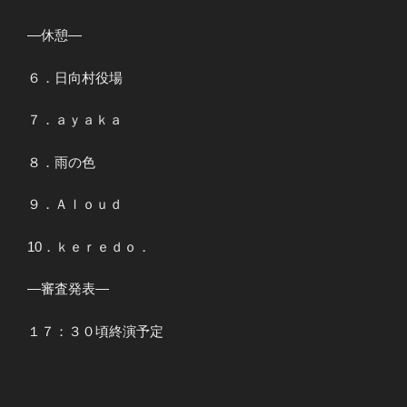
―休憩―
６．日向村役場
７．ａｙａｋａ
８．雨の色
９．Ａｌｏｕｄ
10．ｋｅｒｅｄｏ．
―審査発表―
１７：３０頃終演予定