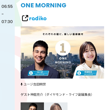
ONE MORNING
06:55
-
07:30
ユージ
吉田明世
神庭亮介（ダイヤモンド・ライフ副編集長）