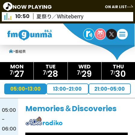
NOW PLAYING
ON AIR LIST
10:50
夏祭り／Whiteberry
>
番組表
27
28
29
30
7
7
7
7
05:00-13:00
13:00-21:00
21:00-05:00
Memories＆Discoveries
05:00
-
06:00