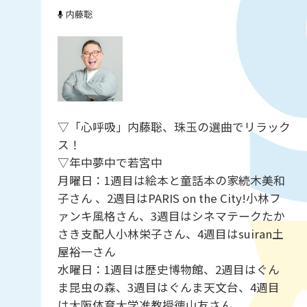
内藤聡
▽「心呼吸」内藤聡、珠玉の選曲でリラック
ス！
▽年中夢中で若宮中
月曜日：1週目は絵本と童話本の家続木美和
子さん 、2週目はPARIS on the City!小林フ
ァンキ風格さん、3週目はシネマテークたか
さき支配人小林栄子さん、4週目はsuiran土
屋裕一さん
水曜日：1週目は歴史博物館、2週目はぐん
ま昆虫の森、3週目はぐんま天文台、4週目
は大阪体育大学准教授徳山友さん