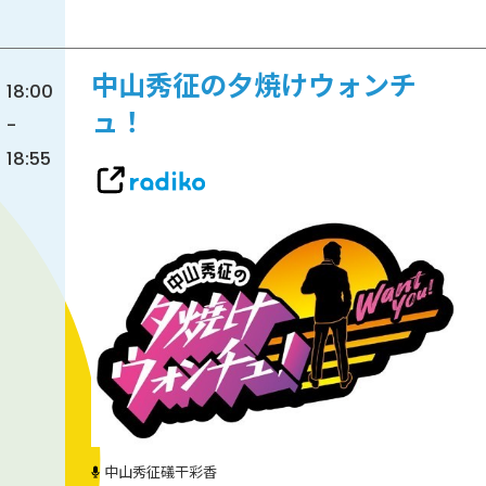
中山秀征の夕焼けウォンチ
18:00
ュ！
-
18:55
中山秀征
礒干彩香