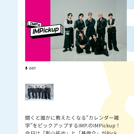
IMP.
聞くと誰かに教えたくなる“カレンダー雑
学”をピックアップするIMP.のIMPickup！
今日は「影山拓也」と「基俊介」がPick