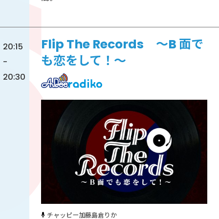
Flip The Records ～B 面で
20:15
も恋をして！～
-
20:30
チャッピー加藤
島倉りか