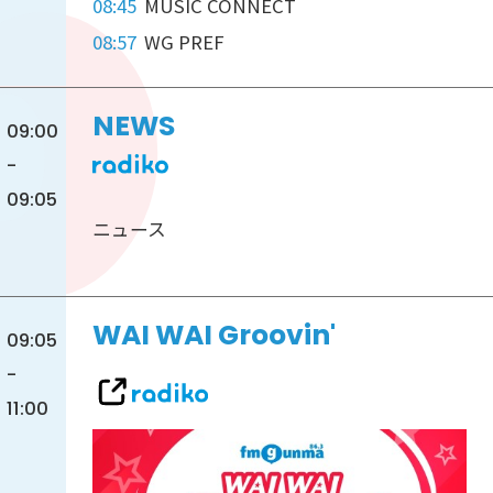
08:45
MUSIC CONNECT
08:57
WG PREF
NEWS
09:00
-
09:05
ニュース
WAI WAI Groovin'
09:05
-
11:00