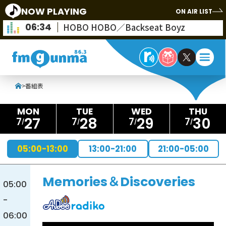
NOW PLAYING
ON AIR LIST
06:34
HOBO HOBO／Backseat Boyz
>
番組表
27
28
29
30
7
7
7
7
05:00-13:00
13:00-21:00
21:00-05:00
Memories＆Discoveries
05:00
-
06:00