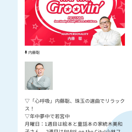
内藤聡
▽「心呼吸」内藤聡、珠玉の選曲でリラック
ス！
▽年中夢中で若宮中
月曜日：1週目は絵本と童話本の家続木美和
子さん 、2週目はPARIS on the City!小林フ