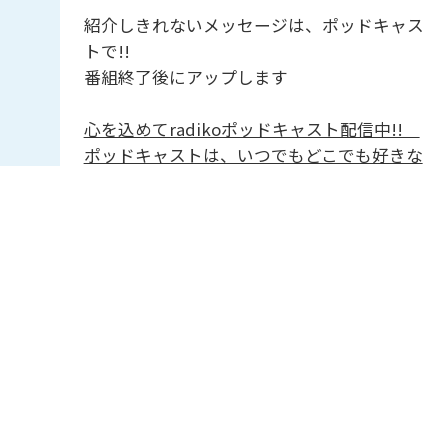
紹介しきれないメッセージは、ポッドキャス
トで!!
番組終了後にアップします
心を込めてradikoポッドキャスト配信中!!
ポッドキャストは、いつでもどこでも好きな
ときに聴けるので、ぜひ番組に入りきらない
話を聴いてくださいね!! ここをタップ
(^▽^)/
ＪＡグリーンNAVI
12:55
-
13:00