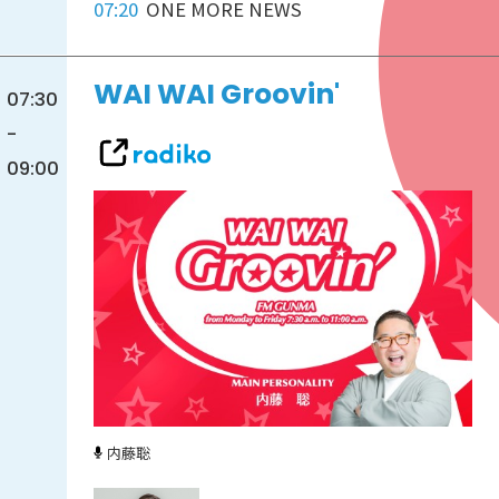
07:20
ONE MORE NEWS
WAI WAI Groovin'
07:30
-
09:00
内藤聡