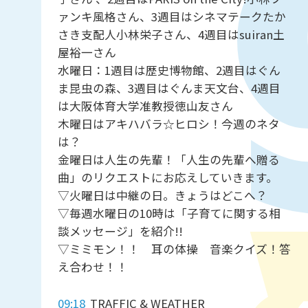
ァンキ風格さん、3週目はシネマテークたか
さき支配人小林栄子さん、4週目はsuiran土
屋裕一さん
水曜日：1週目は歴史博物館、2週目はぐん
ま昆虫の森、3週目はぐんま天文台、4週目
は大阪体育大学准教授徳山友さん
木曜日はアキハバラ☆ヒロシ！今週のネタ
は？
金曜日は人生の先輩！「人生の先輩へ贈る
曲」のリクエストにお応えしていきます。
▽火曜日は中継の日。きょうはどこへ？
▽毎週水曜日の10時は「子育てに関する相
談メッセージ」を紹介!!
▽ミミモン！！ 耳の体操 音楽クイズ！答
え合わせ！！
09:18
TRAFFIC & WEATHER