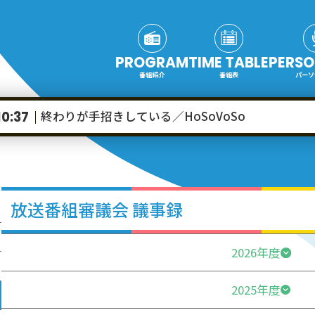
PROGRAM
TIME TABLE
PERSO
番組紹介
番組表
パーソ
終わりが手招きしている／HoSoVoSo
10:37
放送番組審議会 議事録
2026年度
2025年度
第４０６回エフエム群馬放送番組審議会