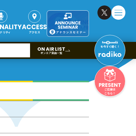
NALITY
ACCESS
ナリティ
アクセス
を今すぐ聴く！
ON AIR LIST
オンエア楽曲一覧
PRESENT
ご応募は
こちら！
議事録
(PDF形式270 KB)