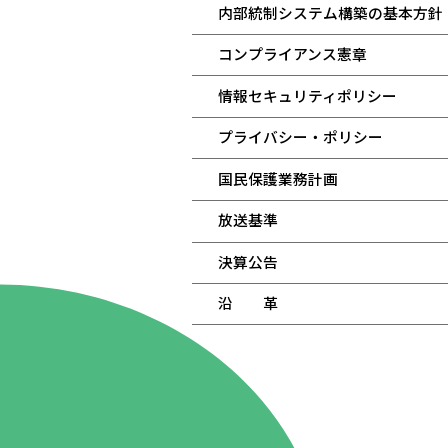
内部統制システム構築の基本方針
コンプライアンス憲章
情報セキュリティポリシー
プライバシー・ポリシー
国民保護業務計画
放送基準
決算公告
沿 革
86.3
Main
MHz
Haruna
82.2MHz
Naganohara
82.0MHz
Numata
77.8MHz