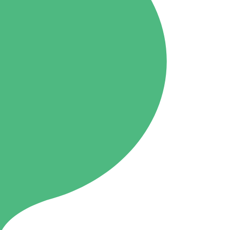
Onishi
87.1MHz
Kusatsu
76.7MHz
Manba
88.0MHz
Tone
79.4MHz