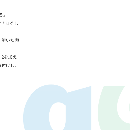
る。
溶きほぐし
、溶いた卵
LAY
パワープレイ
、2を加え
on
G-Selection
味付けし、
ED!
STAY TUNED!バックナンバー
後援情報