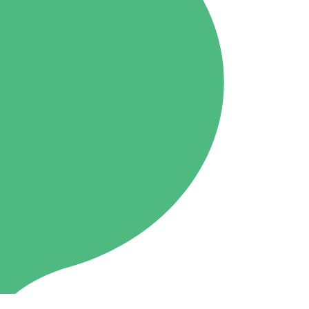
Kusatsu
76.7MHz
Manba
88.0MHz
Tone
79.4MHz