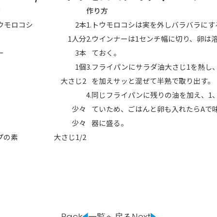
分
作り方
ウモロコシ
2本
トウモロコシは実を外しバラバラにす
1人分
ウインナーは1センチ幅に切り、卵は
ー
3本
ておく。
1個
フライパンにサラダ油大さじ1を熱し
大さじ2
を加えサッと混ぜて半熟で取り出す。
HOT NEWS
POWER P
最新情報
同じフライパンに残りの油を加え、1
GUEST
G-Selecti
ゲスト情報
少々
ていため、ごはんと卵も入れたらAで
SPECIAL
STAY TUN
タイアップ企画
少々
器に盛る。
プの素
大さじ1/2
会社概要
ラジオ広告
採用情報
アナウンスセミナー
Back
一覧へ戻る
Next