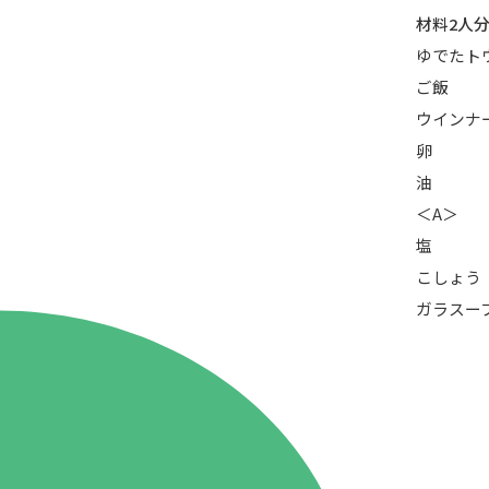
材料2人
ゆでたト
ご飯
ウインナ
卵
油
＜A＞
塩
こしょう
ガラスー
86.3
Main
MHz
Haruna
82.2MHz
Naganohara
82.0MHz
Numata
77.8MHz
Onishi
87.1MHz